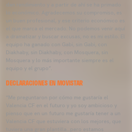
dan rendimiento y a partir de ahí se ha primado
lo económico. Agradecemos su compromiso, es
un buen profesional, y ese criterio económico es
el que marca el mercado. No podemos venir aquí
a dramatizar y buscar excusas, no es mi estilo. El
equipo ha ganado con Gabi, sin Gabi, con
Diakhaby, sin Diakhaby, con Mosquera, sin
Mosquera y lo más importante siempre es el
equipo y el grupo”.
DECLARACIONES EN MOVISTAR
“Me preguntaron por cómo me gustaría el
Valencia CF en el futuro y yo soy ambicioso y
pienso que en un futuro me gustaría tener a un
Valencia CF que estuviera con los mejores, que
tuviera una gran plantilla…pero estamos