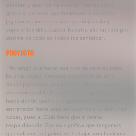
afectan y que nos va a hacer fuertes como
grupo el generar oportunidades a los otros
jugadores que no estaban participando y
superar las dificultades. Nuestra afición está por
encima de todo en todos los sentidos”.
PROYECTO
“No tengo que hacer ese tipo de valoraciones.
Es un proceso. Estamos construyendo algo
desde jugadores muy jóvenes, circunstancias
económicas del Club y lo que tengo claro es
hacia dónde quiero ir. Lógicamente, cuando un
entrenador tiene unas ambiciones y quiere unas
cosas, pues el Club tiene que ir detrás
respaldándole. Eso no significa que tengamos
que salirnos del guion, es trabajar con la misma