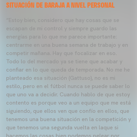
SITUACIÓN DE BARAJA A NIVEL PERSONAL
“Estoy bien, considero que hay cosas que se
escapan de mi control y siempre guardo las
energías para lo que me parece importante:
centrarme en una buena semana de trabajo y en
competir mañana. Hay que focalizar en eso.
Todo lo del mercado ya se tiene que acabar y
confiar en lo que queda de temporada. No me he
planteado esa situación (Gattuso), no es mi
estilo, pero en el fútbol nunca se puede saber lo
que uno va a decidir. Cuando hablo de que estoy
contento es porque veo a un equipo que me está
siguiendo, que ellos ven que confío en ellos, que
tenemos una buena situación en la competición y
que tenemos una segunda vuelta en laque si
hacemos las cosas bien podemos pelear por