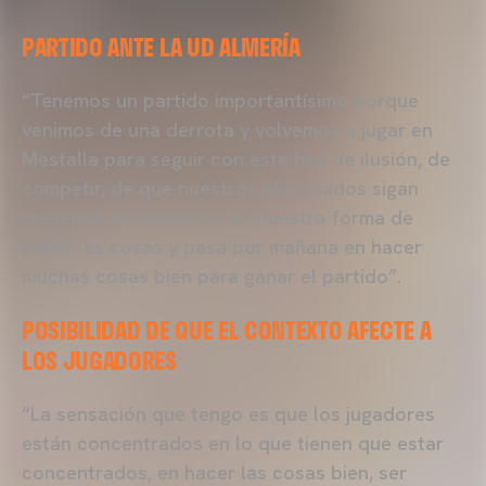
PARTIDO ANTE LA UD ALMERÍA
“Tenemos un partido importantísimo porque
venimos de una derrota y volvemos a jugar en
Mestalla para seguir con este hilo de ilusión, de
competir, de que nuestros aficionados sigan
creyendo en nosotros, en nuestra forma de
hacer las cosas y pasa por mañana en hacer
muchas cosas bien para ganar el partido”.
POSIBILIDAD DE QUE EL CONTEXTO AFECTE A
LOS JUGADORES
“La sensación que tengo es que los jugadores
están concentrados en lo que tienen que estar
concentrados, en hacer las cosas bien, ser