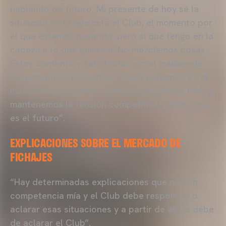
hablando de futuro. Mi presente de hoy sé la
situación en la que está el Club, el momento por
el que estamos pasando, pero sí que tengo en la
cabeza a lo que quiero ir. No mezclemos cosas.
Estoy contento y satisfecho con el trabajo de
los jugadores, pensando en que podemos a ir a
más en esta segunda vuelta si trabajamos bien y
mantenemos la tensión competitiva, y otra cosa
es el futuro”.
EXPLICACIONES SOBRE EL MERCADO DE
FICHAJES
“Hay determinadas explicaciones que no son
competencia mía y el Club debe responder o
aclarar esas situaciones y a partir de ahí lo debe
de aclarar el Club”.