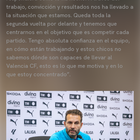
trabajo, convicción y resultados nos ha llevado a
la situación que estamos. Queda toda la
segunda vuelta por delante y tenemos que
centrarnos en el objetivo que es competir cada
partido. Tengo absoluta confianza en el equipo,
en cómo están trabajando y estos chicos no
sabemos dónde son capaces de llevar al
Valencia CF, esto es lo que me motiva y en lo
que estoy concentrado”.