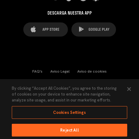
DESCARGA NUESTRA APP
FAQ's
Aviso Legal
Aviso de cookies
Cookies Settings
Contactos
Prensa
By clicking “Accept All Cookies”, you agree to the storing
of cookies on your device to enhance site navigation,
Ley Transparencia
Política de Privacidad
analyze site usage, and assist in our marketing efforts.
Accesibilidad
Cookies Settings
Reject All
Ninguna parte de esta página puede ser reproducida sin el permiso del Valencia