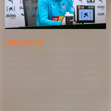
GABRIEL PAULISTA
“El Club marcó unas directrices en el mercado,
como ya lo hizo en verano, en el que había que
hacer ajustes económicos de los que yo no me
encargo y el Club transmitió el mensaje. Esta
situación se ha venido arrastrando desde verano
y es un criterio económico. Paulista era un
jugador con jerarquía, uno de los capitanes y lo
económico ha priorizado sobre lo deportivo.
Nosotros tratamos de poner a jugadores que