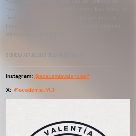
"Crec que al final es nota des del principi de
temporada que les plantilles estan ben fetes. Al
final, les jugadores ho donen tot per l'escut.
I
crec que aquest sentiment es porta dins i es
demostra a cada partit".
SIGUE LA ACTUALIDAD DE LA ACADEMIA VCF:
Instagram:
@academiavalenciacf
X:
@academia_VCF