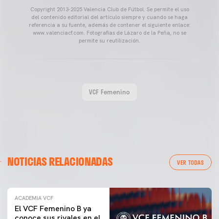
Copyright 2013-2025 Valencia Club de Fútbol. Se permite el uso
del contenido editorial del artículo siempre y cuando se haga
referencia a su fuente, además de contener el siguiente enlace:
www.valenciacf.com. Fotografías de Lázaro de la Peña, no se
permite su reutilización.
VCF Femenino
NOTICIAS RELACIONADAS
VER TODAS
ACADEMIA VCF
El VCF Femenino B ya
conoce sus rivales en el