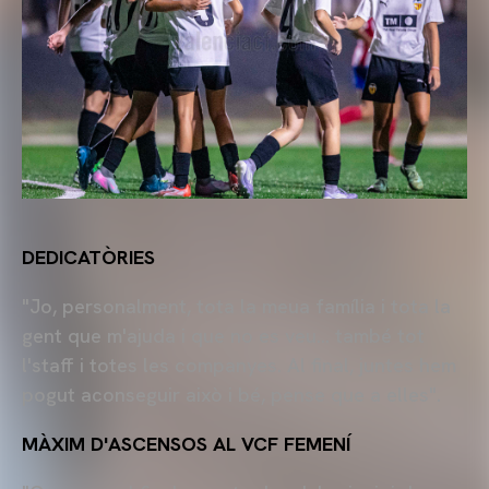
DEDICATÒRIES
"Jo, personalment, tota la meua família i tota la
gent que m'ajuda i que no es veu... també tot
l'staff i totes les companyes. Al final, juntes hem
pogut aconseguir això i bé, pense que a elles".
MÀXIM D'ASCENSOS AL VCF FEMENÍ