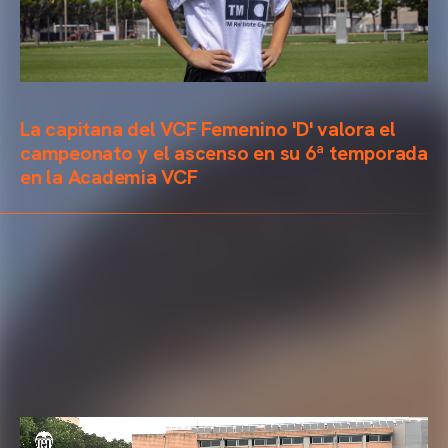
La capitana del VCF Femenino 'D' valora el
campeonato y el ascenso en su 6ª temporada
en la Academia VCF