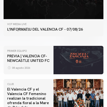
PRIMER EQUIPO
VCF MEDIA LIVE
ENTRENAMIENTO DEL VALENCIA CF 7/8/2026
L'INFORMATIU DEL VALENCIA CF - 07/08/26
07 agosto 2026
07 agosto 2026
PRIMER EQUIPO
PREVIA | VALENCIA CF-
NEWCASTLE UNITED FC
08 agosto 2026
CLUB
El Valencia CF y el
Valencia CF Femenino
realizan la tradicional
ofrenda floral a la Mare