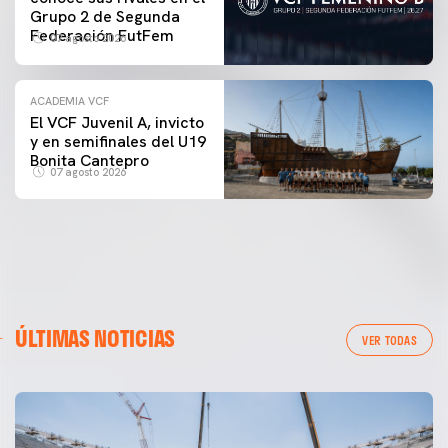
Grupo 2 de Segunda
Federación FutFem
07 agosto 2026
ACADEMIA VCF
El VCF Juvenil A, invicto
y en semifinales del U19
Bonita Cantepro
07 agosto 2026
ÚLTIMAS NOTICIAS
VER TODAS