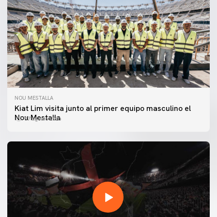
NOU MESTALLA
Kiat Lim visita junto al primer equipo masculino el
Nou Mestalla
07 agosto 2026