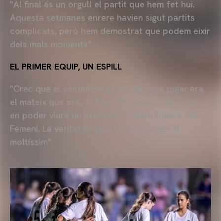
"Al final és un orgull el partit que hem fet hui.
Aquesta setmanes enrere havien sigut partits
complicats, però hem demostrat que podem eixir
dels mals moments".
EL PRIMER EQUIP, UN ESPILL
"Crec que el sentiment quan elles van pujar era
el mateix que ara. Al final, els passos de punta
en poder viure un ascens a Primera Divisió del
Femení. La veritat és que ho hem celebrat
moltíssim".