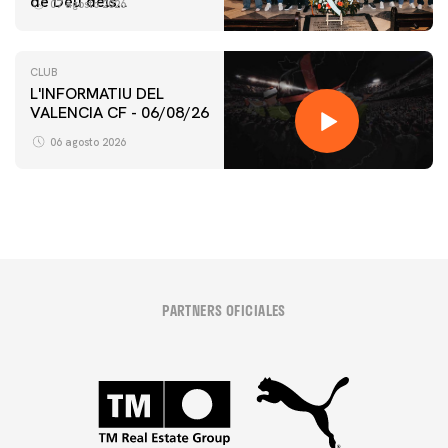
de Déu dels
07 agosto 2026
Desamparats
CLUB
L'INFORMATIU DEL
VALENCIA CF - 06/08/26
06 agosto 2026
PARTNERS OFICIALES