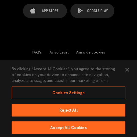
FAQ's
Aviso Legal
Aviso de cookies
Cookies Settings
Contactos
Prensa
By clicking “Accept All Cookies”, you agree to the storing
of cookies on your device to enhance site navigation,
Ley Transparencia
Política de Privacidad
analyze site usage, and assist in our marketing efforts.
Accesibilidad
Cookies Settings
Reject All
Ninguna parte de esta página puede ser reproducida sin el permiso del Valencia
CF © 2026 Valencia CF.
Accept All Cookies
Hecho por Lobo.