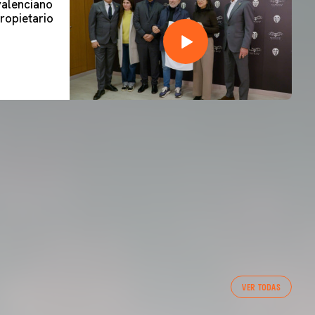
 valenciano
ropietario
VER TODAS