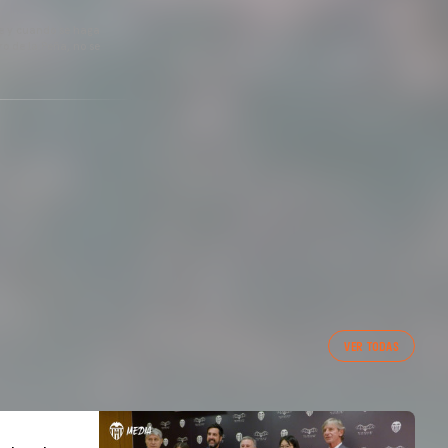
pre y cuando se haga
o de la Peña, no se
VER TODAS