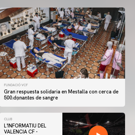
FUNDACIÓ VCF
Gran respuesta solidaria en Mestalla con cerca de
500 donantes de sangre
06 agosto 2026
CLUB
L'INFORMATIU DEL
VALENCIA CF -