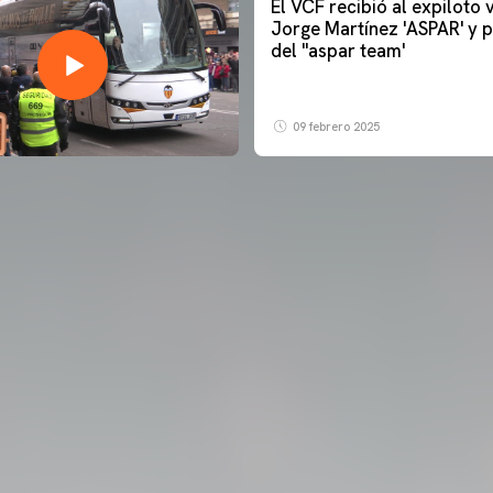
El VCF recibió al expiloto
Jorge Martínez 'ASPAR' y p
del ''aspar team'
09 febrero 2025
PRIMER EQUIPO
ENTRENAMIENTO DEL VALENCIA CF 6/8/2026
06 agosto 2026