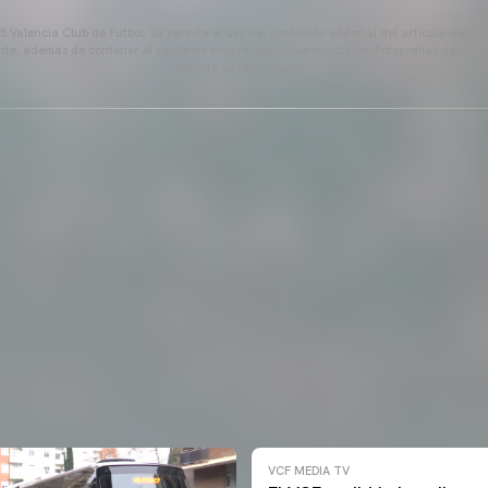
 Valencia Club de Fútbol. Se permite el uso del contenido editorial del artículo siem
ente, además de contener el siguiente enlace: www.valenciacf.com. Fotografías de Lázar
permite su reutilización.
VCF MEDIA TV