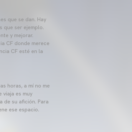
ones que se dan. Hay
os que ser ejemplo.
nte y mejorar.
ncia CF donde merece
encia CF esté en la
as horas, a mí no me
 viaja es muy
a de su afición. Para
lene ese espacio.