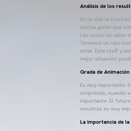
Análisis de los resul
En la vida la frustra
mucha gente que nos s
Las cosas no salen s
Tenemos un reto bon
estar. Este staff y e
mejor situación posib
Grada de Animación
Es muy importante. S
sorprende, cuando va
importante. El futuro
nosotros es muy impo
La importancia de l