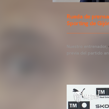
Rueda de prensa 
Sporting de Gijó
Nuestro entrenador,
previa del partido an