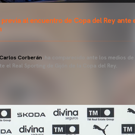
previa al encuentro de Copa del Rey ante e
n
Carlos Corberán
, ha comparecido ante los medios de
te el Real Sporting de Gijón de la Copa del Rey.