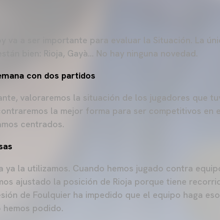
y va a ser importante para evaluar la Situación. La úni
stán bien: Rioja, Gayà… No hay ninguna novedad.
emana con dos partidos
ante, valoraremos la situación de los jugadores que t
ncontraremos la mejor forma para ser competitivos en 
tamos centrados.
sas
 ya la utilizamos. Cuando hemos jugado contra equi
mos ajustado la posición de Rioja porque tiene recorri
lesión de Foulquier ha impedido que el equipo haga eso
o hemos podido.