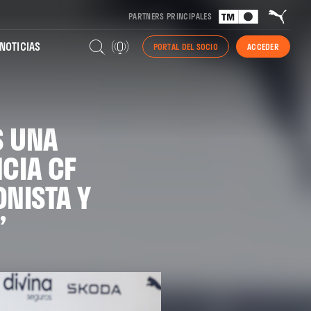
PARTNERS PRINCIPALES
NOTICIAS
PORTAL DEL SOCIO
ACCEDER
S UNA
CIA CF
NISTA Y
”