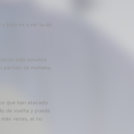
ca baja va a ser la de
uvieron más minutos
el partido de mañana,
pos que han atacado
do de vuelta y puede
 más veces, al no