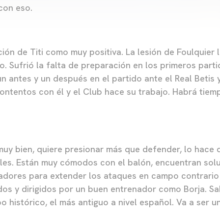
con eso.
ción de Titi como muy positiva. La lesión de Foulquier l
o. Sufrió la falta de preparación en los primeros part
n antes y un después en el partido ante el Real Betis 
ntentos con él y el Club hace su trabajo. Habrá tiem
muy bien, quiere presionar más que defender, lo hace 
les. Están muy cómodos con el balón, encuentran sol
gadores para extender los ataques en campo contrario
os y dirigidos por un buen entrenador como Borja. S
 histórico, el más antiguo a nivel español. Va a ser u