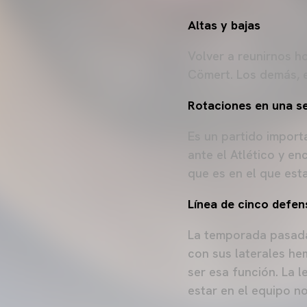
Altas y bajas
Volver a reunirnos ho
Cömert. Los demás, e
Rotaciones en una s
Es un partido import
ante el Atlético y e
que es en el que es
Línea de cinco defen
La temporada pasada
con sus laterales he
ser esa función. La 
estar en el equipo n