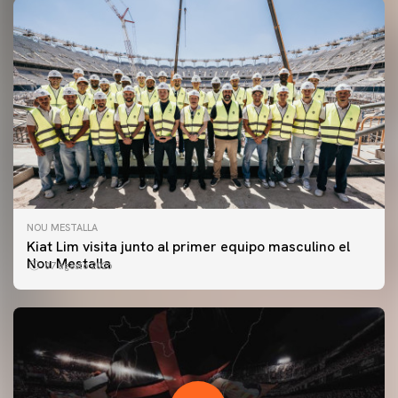
NOU MESTALLA
Kiat Lim visita junto al primer equipo masculino el
Nou Mestalla
07 agosto 2026