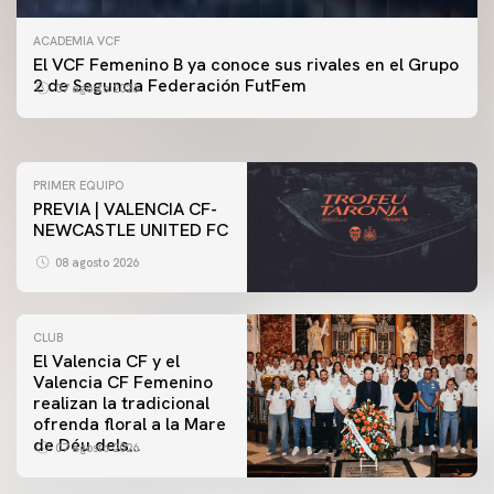
ACADEMIA VCF
PRIMER EQUIPO
El VCF Femenino B ya conoce sus rivales en el Grupo
ENTRENAMIENTO DEL VALENCIA CF 7/8/2026
2 de Segunda Federación FutFem
07 agosto 2026
07 agosto 2026
PRIMER EQUIPO
PREVIA | VALENCIA CF-
NEWCASTLE UNITED FC
08 agosto 2026
CLUB
El Valencia CF y el
Valencia CF Femenino
realizan la tradicional
ofrenda floral a la Mare
de Déu dels
07 agosto 2026
Desamparats