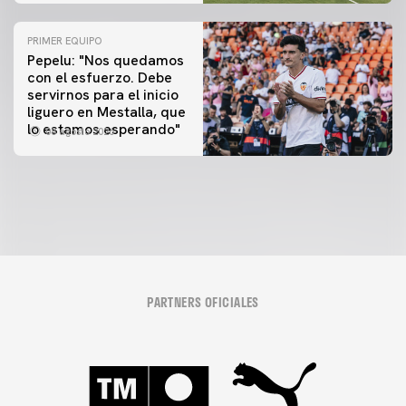
PRIMER EQUIPO
Pepelu: "Nos quedamos
con el esfuerzo. Debe
servirnos para el inicio
PRIMER EQUIPO
liguero en Mestalla, que
Las fotos del Valencia CF-Newcastle United FC
lo estamos esperando"
08 agosto 2026
08 agosto 2026
PARTNERS OFICIALES