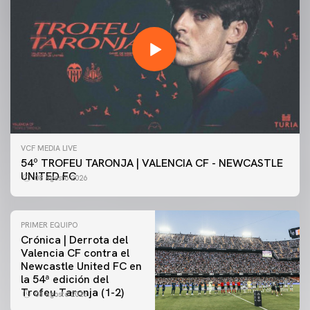
VCF MEDIA LIVE
54º TROFEU TARONJA | VALENCIA CF - NEWCASTLE
UNITED FC
08 agosto 2026
PRIMER EQUIPO
Crónica | Derrota del
Valencia CF contra el
Newcastle United FC en
la 54ª edición del
Trofeu Taronja (1-2)
08 agosto 2026