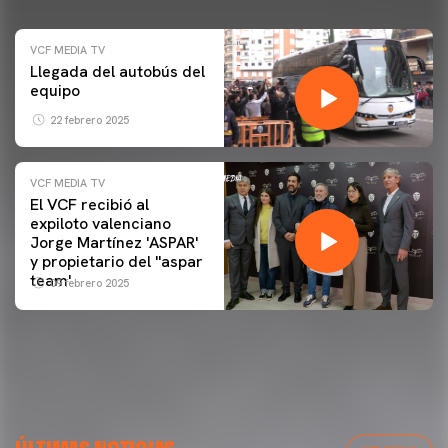
VCF MEDIA TV
Llegada del autobús del
equipo
22 febrero 2025
VCF MEDIA TV
El VCF recibió al
expiloto valenciano
Jorge Martínez 'ASPAR'
y propietario del ''aspar
team'
09 febrero 2025