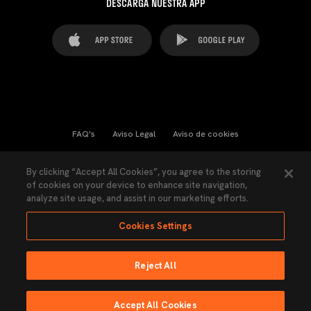
DESCARGA NUESTRA APP
FAQ's
Aviso Legal
Aviso de cookies
Cookies Settings
Contactos
Prensa
By clicking “Accept All Cookies”, you agree to the storing
of cookies on your device to enhance site navigation,
Ley Transparencia
Política de Privacidad
analyze site usage, and assist in our marketing efforts.
Accesibilidad
Cookies Settings
Reject All
Ninguna parte de esta página puede ser reproducida sin el permiso del Valencia
CF © 2026 Valencia CF.
Accept All Cookies