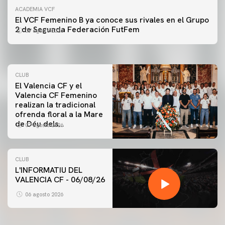
ACADEMIA VCF
PRIMER EQUIPO
El VCF Femenino B ya conoce sus rivales en el Grupo
ENTRENAMIENTO DEL VALENCIA CF 7/8/2026
2 de Segunda Federación FutFem
07 agosto 2026
07 agosto 2026
CLUB
El Valencia CF y el
Valencia CF Femenino
realizan la tradicional
ofrenda floral a la Mare
de Déu dels
07 agosto 2026
Desamparats
CLUB
L'INFORMATIU DEL
VALENCIA CF - 06/08/26
PRIMER EQUIPO
ENTRENAMIENTO DEL VALENCIA CF 6/8/2026
06 agosto 2026
06 agosto 2026