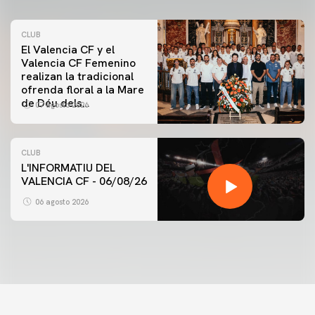
CLUB
El Valencia CF y el
Valencia CF Femenino
realizan la tradicional
ofrenda floral a la Mare
de Déu dels
07 agosto 2026
Desamparats
CLUB
L'INFORMATIU DEL
VALENCIA CF - 06/08/26
06 agosto 2026