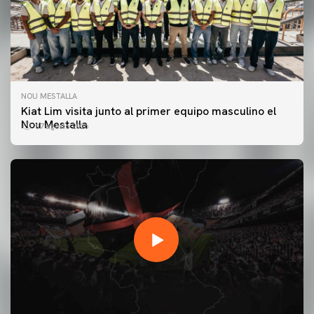
NOU MESTALLA
Kiat Lim visita junto al primer equipo masculino el
Nou Mestalla
07 agosto 2026