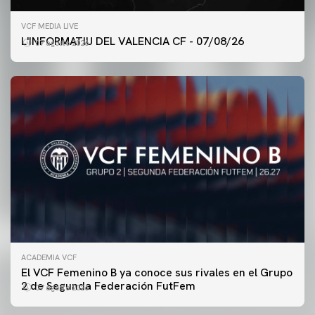
VCF MEDIA LIVE
L'INFORMATIU DEL VALENCIA CF - 07/08/26
07 agosto 2026
ACADEMIA VCF
PRIMER EQUIPO
El VCF Femenino B ya conoce sus rivales en el Grupo
ENTRENAMIENTO DEL VALENCIA CF 7/8/2026
2 de Segunda Federación FutFem
07 agosto 2026
07 agosto 2026