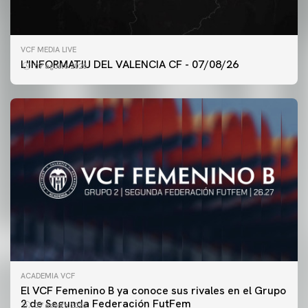
VCF MEDIA LIVE
L'INFORMATIU DEL VALENCIA CF - 07/08/26
07 agosto 2026
ACADEMIA VCF
PRIMER EQUIPO
El VCF Femenino B ya conoce sus rivales en el Grupo
ENTRENAMIENTO DEL VALENCIA CF 7/8/2026
2 de Segunda Federación FutFem
07 agosto 2026