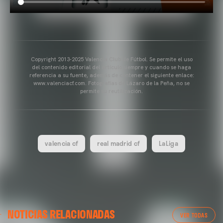
Copyright 2013-2025 Valencia Club de Fútbol. Se permite el uso
del contenido editorial del artículo siempre y cuando se haga
referencia a su fuente, además de contener el siguiente enlace:
www.valenciacf.com. Fotografías de Lázaro de la Peña, no se
permite su reutilización.
valencia cf
real madrid cf
LaLiga
VALENCIA CF
NOTICIAS RELACIONADAS
ENTRENAMIENTO DEL VALENCIA CF 04/03/26
VER TODAS