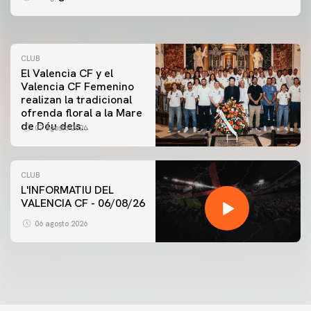
07 agosto 2026
CLUB
El Valencia CF y el
Valencia CF Femenino
realizan la tradicional
ofrenda floral a la Mare
de Déu dels
07 agosto 2026
Desamparats
CLUB
L'INFORMATIU DEL
VALENCIA CF - 06/08/26
06 agosto 2026