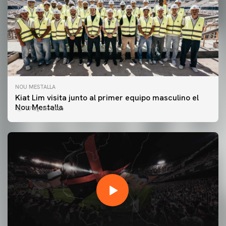
NOU MESTALLA
Kiat Lim visita junto al primer equipo masculino el
Nou Mestalla
07 agosto 2026