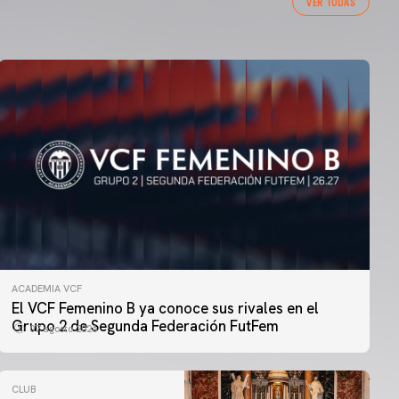
VER TODAS
ACADEMIA VCF
El VCF Femenino B ya conoce sus rivales en el
Grupo 2 de Segunda Federación FutFem
07 agosto 2026
CLUB