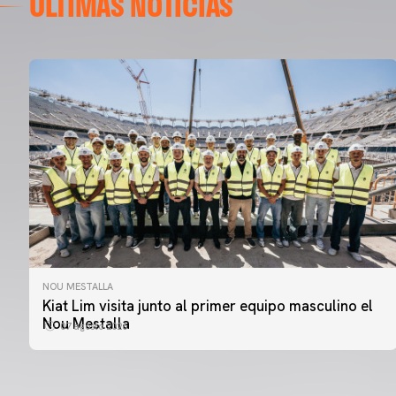
ÚLTIMAS NOTICIAS
NOU MESTALLA
PRIMER EQUIPO
Kiat Lim visita junto al primer equipo masculino el
ENTRENAMIENTO DEL VALENCIA CF 7/8/2026
Nou Mestalla
07 agosto 2026
07 agosto 2026