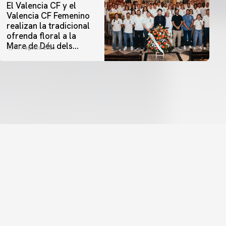
El Valencia CF y el
Valencia CF Femenino
realizan la tradicional
ofrenda floral a la
Mare de Déu dels
07 agosto 2026
Desamparats