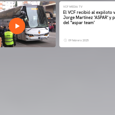
VCF MEDIA TV
El VCF recibió al expiloto
Jorge Martínez 'ASPAR' y p
del ''aspar team'
09 febrero 2025