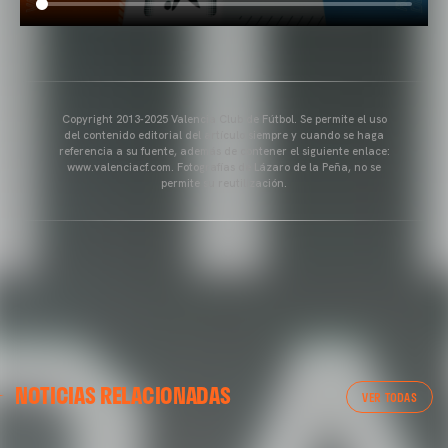
Copyright 2013-2025 Valencia Club de Fútbol. Se permite el uso
del contenido editorial del artículo siempre y cuando se haga
referencia a su fuente, además de contener el siguiente enlace:
www.valenciacf.com. Fotografías de Lázaro de la Peña, no se
permite su reutilización.
VALENCIA CF
NOTICIAS RELACIONADAS
ENTRENAMIENTO DEL VALENCIA CF 04/03/26
VER TODAS
04 marzo 2026