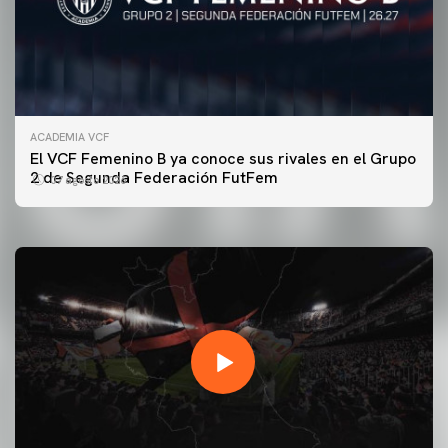
ACADEMIA VCF
PRIMER EQUIPO
El VCF Femenino B ya conoce sus rivales en el Grupo
ENTRENAMIENTO DEL VALENCIA CF 7/8/2026
2 de Segunda Federación FutFem
07 agosto 2026
07 agosto 2026