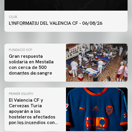
PRIMER EQUIPO
CLUB
ENTRENAMIENTO DEL VALENCIA CF 6/8/2026
L'INFORMATIU DEL VALENCIA CF - 06/08/26
06 agosto 2026
06 agosto 2026
FUNDACIÓ VCF
Gran respuesta
solidaria en Mestalla
con cerca de 500
donantes de sangre
06 agosto 2026
PRIMER EQUIPO
El Valencia CF y
Cervezas Turia
apoyarán a los
hosteleros afectados
por los incendios con
07 agosto 2026
una iniciativa especial