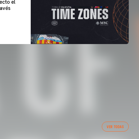
ecto el
lavés
VER TODAS