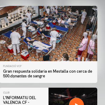
FUNDACIÓ VCF
Gran respuesta solidaria en Mestalla con cerca de
500 donantes de sangre
06 agosto 2026
CLUB
L'INFORMATIU DEL
VALENCIA CF -