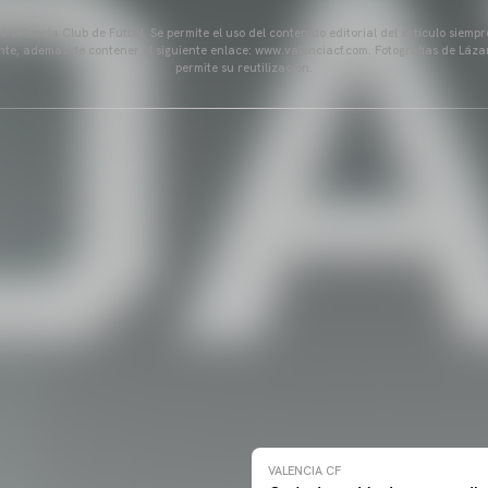
 Valencia Club de Fútbol. Se permite el uso del contenido editorial del artículo siem
ente, además de contener el siguiente enlace: www.valenciacf.com. Fotografías de Lázar
permite su reutilización.
VALENCIA CF