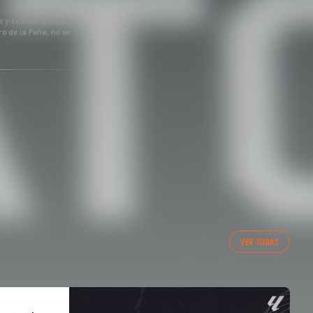
pre y cuando se haga
o de la Peña, no se
VER TODAS