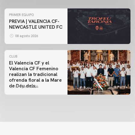
PRIMER EQUIPO
PREVIA | VALENCIA CF-
NEWCASTLE UNITED FC
08 agosto 2026
CLUB
El Valencia CF y el
Valencia CF Femenino
realizan la tradicional
ofrenda floral a la Mare
de Déu dels
07 agosto 2026
Desamparats