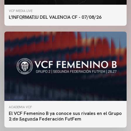
VCF MEDIA LIVE
L'INFORMATIU DEL VALENCIA CF - 07/08/26
07 agosto 2026
ACADEMIA VCF
PRIMER EQUIPO
El VCF Femenino B ya conoce sus rivales en el Grupo
ENTRENAMIENTO DEL VALENCIA CF 7/8/2026
2 de Segunda Federación FutFem
07 agosto 2026
07 agosto 2026