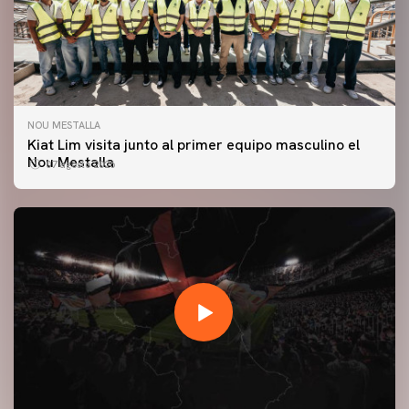
NOU MESTALLA
Kiat Lim visita junto al primer equipo masculino el
Nou Mestalla
07 agosto 2026