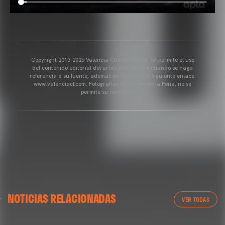
Copyright 2013-2025 Valencia Club de Fútbol. Se permite el uso
del contenido editorial del artículo siempre y cuando se haga
referencia a su fuente, además de contener el siguiente enlace:
www.valenciacf.com. Fotografías de Lázaro de la Peña, no se
permite su reutilización.
VALENCIA CF
NOTICIAS RELACIONADAS
ENTRENAMIENTO DEL VALENCIA CF 04/03/26
VER TODAS
04 marzo 2026