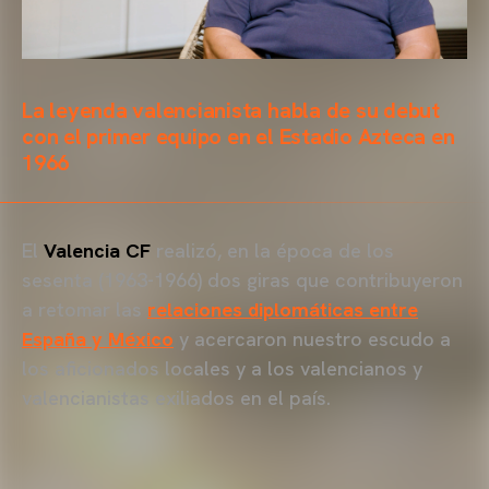
La leyenda valencianista habla de su debut
con el primer equipo en el Estadio Azteca en
1966
El
Valencia CF
realizó, en la época de los
sesenta (1963-1966) dos giras que contribuyeron
a retomar las
relaciones diplomáticas entre
España y México
y acercaron nuestro escudo a
los aficionados locales y a los valencianos y
valencianistas exiliados en el país.