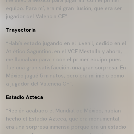
me llevó a México para jugar allí con el primer
equipo. Para mí, era mi gran ilusión, que era ser
jugador del Valencia CF”.
Trayectoria
“Había estado jugando en el juvenil, cedido en el
Atlético Saguntino, en el VCF Mestalla y ahora,
me llamaban para ir con el primer equipo pues
fue una gran satisfacción, una gran sorpresa. En
México jugué 5 minutos, pero era mi inicio como
a jugador del Valencia CF”.
Estadio Azteca
“Recién acabado el Mundial de México, habían
hecho el Estadio Azteca, que era monumental,
era una sorpresa inmensa porque era un estadio