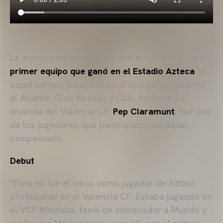
La entidad valencianista tiene el honor de ser el
primer equipo que ganó en el Estadio Azteca
en
aquel torneo inaugural en el que participó junto
al Atlante, Club Necaxa y Club América. La
leyenda del Valencia CF,
Pep Claramunt
, fue uno
de los jugadores que participaron en aquel
campeonato.
Debut
“Para mí fue el inicio como jugador de fútbol
profesional en el Valencia CF. Estaba jugando en
el VCF Mestalla, tenía de entrenador a Mundo y