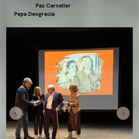
además de
Paz Carceller
-alcaldesa de Puçol y
de
Pepa Deogracia
-concejala de Deportes-.