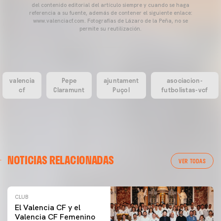
del contenido editorial del artículo siempre y cuando se haga
referencia a su fuente, además de contener el siguiente enlace:
www.valenciacf.com. Fotografías de Lázaro de la Peña, no se
permite su reutilización.
valencia
Pepe
ajuntament
asociacion-
cf
Claramunt
Puçol
futbolistas-vcf
NOTICIAS RELACIONADAS
VER TODAS
CLUB
El Valencia CF y el
Valencia CF Femenino