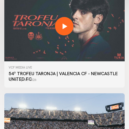
VCF MEDIA LIVE
54º TROFEU TARONJA | VALENCIA CF - NEWCASTLE
UNITED FC
08 agosto 2026