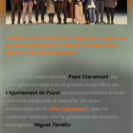
Tendillo, Fernando Giner, Sempere y Payá han
estado presentes en este acto enmarcado
dentro del ‘Año Claramunt’
La leyenda valencianista,
Pepe Claramunt
, ha
sido galardonada con el premio honorífico de
l’Ajuntament de Puçol
en reconocimiento a toda
una vida dedicada al deporte. Un acto,
enmarcado en el
‘Año Claramunt’
, que ha
contado también con la presencia de nuestro
embajador,
Miguel Tendillo
.