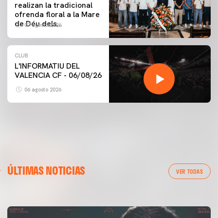
realizan la tradicional
ofrenda floral a la Mare
de Déu dels
07 agosto 2026
Desamparats
CLUB
L'INFORMATIU DEL
VALENCIA CF - 06/08/26
06 agosto 2026
PRIMER EQUIPO
GALERÍA | VALENCIA CF - NEWCASTLE UNITED FC
ÚLTIMAS NOTICIAS
54ª EDICIÓN TROFEU TARONJA
VER TODAS
08 agosto 2026