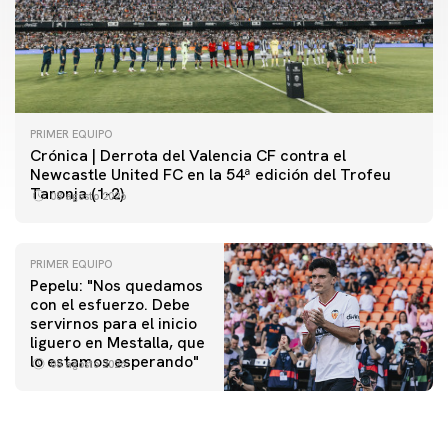
PRIMER EQUIPO
Crónica | Derrota del Valencia CF contra el
Newcastle United FC en la 54ª edición del Trofeu
Taronja (1-2)
08 agosto 2026
PRIMER EQUIPO
Pepelu: "Nos quedamos
con el esfuerzo. Debe
servirnos para el inicio
PRIMER EQUIPO
liguero en Mestalla, que
Las fotos del Valencia CF-Newcastle United FC
PRIMER EQUIPO
lo estamos esperando"
08 agosto 2026
MESTALLA 📍
08 agosto 2026
08 agosto 2026