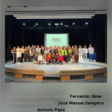
Al evento también han asistido
Fernando Giner
-
presidente de la AFVCF-,
José Manuel Sempere
-
leyenda VCF- y
Antonio Payá
-exjugador VCF-,