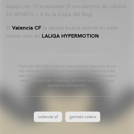
equipo en 12 ocasiones (8 encuentros de LALIGA
EA SPORTS y 4 de la Copa del Rey).
El
Valencia CF
le desea buena suerte en este
nuevo reto en
LALIGA HYPERMOTION
.
Copyright 2013-2025 Valencia Club de Fútbol. Se permite el uso
del contenido editorial del artículo siempre y cuando se haga
referencia a su fuente, además de contener el siguiente enlace:
www.valenciacf.com. Fotografías de Lázaro de la Peña, no se
permite su reutilización.
valencia cf
germán valera