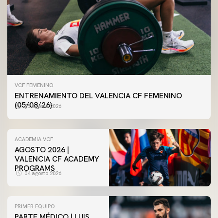
VCF FEMENINO
ENTRENAMIENTO DEL VALENCIA CF FEMENINO
(05/08/26)
05 agosto 2026
ACADEMIA VCF
AGOSTO 2026 |
VALENCIA CF ACADEMY
PROGRAMS
04 agosto 2026
PRIMER EQUIPO
PARTE MÉDICO | LUIS
VCF FEMENINO