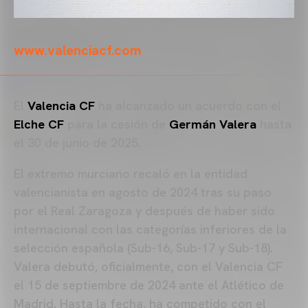
www.valenciacf.com
El
Valencia CF
ha alcanzado un acuerdo con el
Elche CF
para la cesión de
Germán Valera
hasta
el 30 de junio de 2025.
El extremo murciano recaló en la entidad
valencianista en agosto de 2024 tras su paso
por el Real Zaragoza y después de haber sido
internacional con las categorías inferiores de la
selección española (Sub-16, Sub-17 y Sub-18).
Valera debutó, oficialmente, con el Valencia CF
el 15 de septiembre de 2024 ante el Atlético de
Madrid. Hasta la fecha, ha competido con el