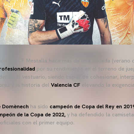
ión al VCF Mestalla hace más de una década (verano 
rofesionalidad
por su rendimiento en el terreno de jue
er en el vestuario, siendo capaz de cohesionar, interp
ores y la historia del
Valencia CF
elevando la exigenci
 Domènech
ha sido
campeón de Copa del Rey en 201
peón de la Copa de 2022,
y ha defendido la camiset
oficiales con el primer equipo.