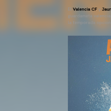
El
Valencia CF
y
Jau
guardameta valencia
la temporada opciona