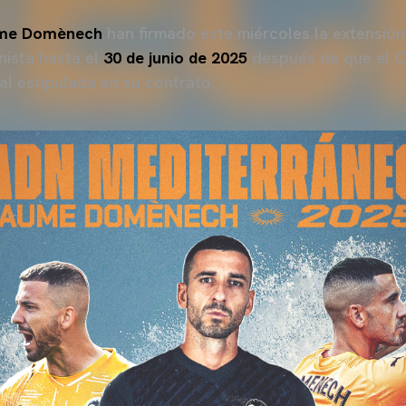
me Domènech
han firmado este miércoles la extensión
nista hasta el
30 de junio de 2025
después de que el C
l estipulada en su contrato.