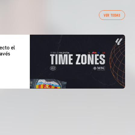
VER TODAS
ecto el
lavés