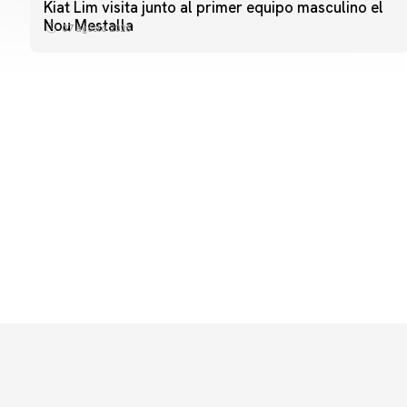
PRIMER EQUIPO
Kiat Lim visita junto al primer equipo masculino el
ENTRENAMIENTO DEL VALENCIA CF 7/8/2026
Nou Mestalla
07 agosto 2026
07 agosto 2026