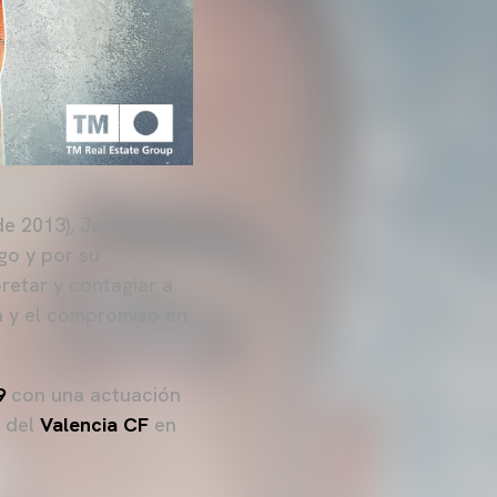
de 2013), Jaume ha
go y por su
retar y contagiar a
a y el compromiso en
9
con una actuación
a del
Valencia CF
en