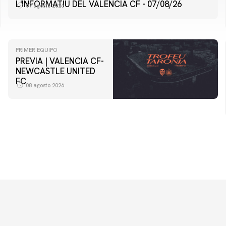
L'INFORMATIU DEL VALENCIA CF - 07/08/26
07 agosto 2026
PRIMER EQUIPO
PREVIA | VALENCIA CF-
NEWCASTLE UNITED
FC
08 agosto 2026