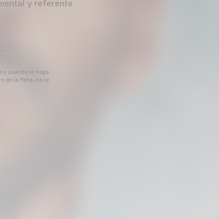
mental y referente
pre y cuando se haga
o de la Peña, no se