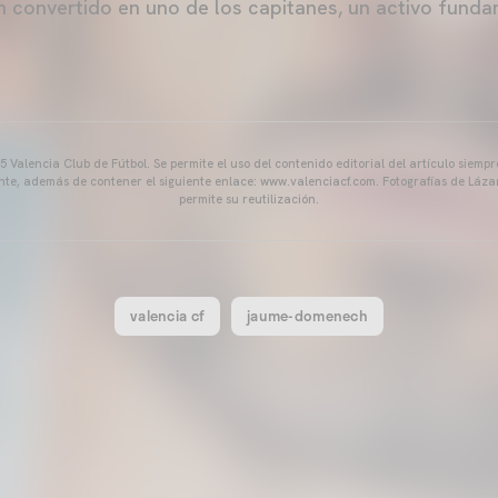
n convertido en uno de los capitanes, un activo funda
 Valencia Club de Fútbol. Se permite el uso del contenido editorial del artículo siem
ente, además de contener el siguiente enlace: www.valenciacf.com. Fotografías de Lázar
permite su reutilización.
valencia cf
jaume-domenech