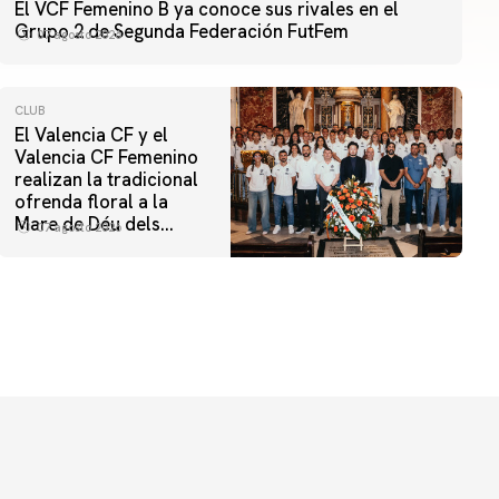
El VCF Femenino B ya conoce sus rivales en el
Grupo 2 de Segunda Federación FutFem
07 agosto 2026
CLUB
El Valencia CF y el
Valencia CF Femenino
realizan la tradicional
ofrenda floral a la
Mare de Déu dels
07 agosto 2026
Desamparats