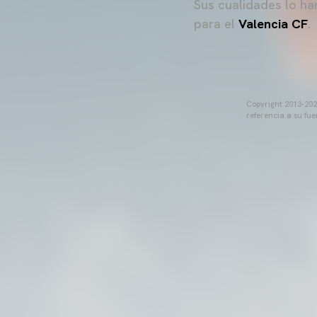
Sus cualidades lo ha
para el
Valencia CF
.
Copyright 2013-2025
referencia a su fu