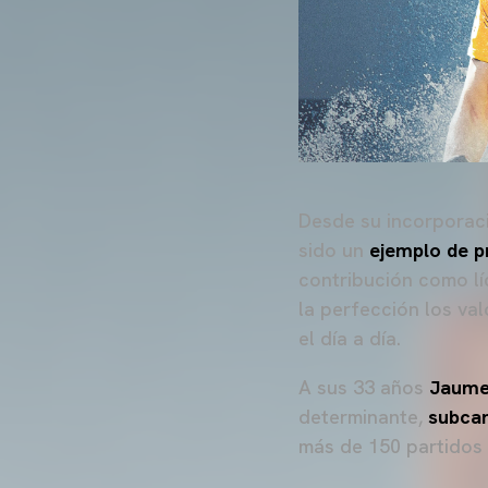
Desde su incorporac
sido un
ejemplo de p
contribución como líd
la perfección los val
el día a día.
A sus 33 años
Jaume
determinante,
subcam
más de 150 partidos 