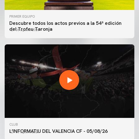
PRIMER EQUIPO
Descubre todos los actos previos a la 54ª edición
del Trofeu Taronja
06 agosto 2026
PRIMER EQUIPO
ENTRENAMIENTO MATINAL DEL VALENCIA CF
CLUB
5/8/2026
L'INFORMATIU DEL VALENCIA CF - 05/08/26
05 agosto 2026
05 agosto 2026