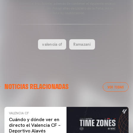
referencia a su fuente, además de contener el siguiente enlace:
www.valenciacf.com. Fotografías de Lázaro de la Peña, no se
permite su reutilización.
valencia cf
Ramazani
VALENCIA CF
NOTICIAS RELACIONADAS
ENTRENAMIENTO DEL VALENCIA CF 04/03/26
VER TODAS
04 marzo 2026
VALENCIA CF
Cuándo y dónde ver en
directo el Valencia CF –
Deportivo Alavés