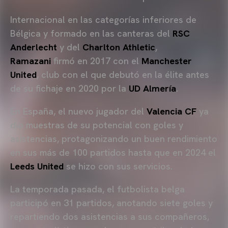
Internacional en las categorías inferiores de
Bélgica y formado en las canteras del
RSC
Anderlecht
y del
Charlton Athletic
,
Ramazani
firmó en 2017 con el
Manchester
United
, club con el que debutó en la élite antes
de su fichaje en 2020 por la
UD Almería
.
En España, el nuevo jugador del
Valencia CF
ya
dio muestras de su potencial con goles y
asistencias, protagonizando un buen rendimiento
en sus más de 100 partidos hasta que en 2024 el
Leeds United
se hizo con sus servicios.
La temporada pasada, el futbolista belga
participó en 31 partidos, anotando siete goles y
repartiendo dos asistencias a sus compañeros,