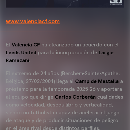
www.valenciacf.com
El
Valencia CF
ha alcanzado un acuerdo con el
Leeds United
para la incorporación de
Largie
Ramazani
.
El extremo de 24 años (Berchem-Sainte-Agathe,
Bélgica, 27/02/2001) llega al
Camp de Mestalla
a
préstamo para la temporada 2025-26 y aportará
al equipo que dirige
Carlos Corberán
cualidades
como velocidad, desequilibrio y verticalidad,
siendo un futbolista capaz de acelerar el juego
de ataque y de producir situaciones de peligro
en el área rival desde distintos perfiles.