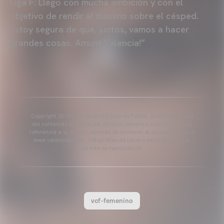
Liga F. Llego con mucha ambición y con el
objetivo de rendir al máximo sobre el césped.
Estoy segura de que, juntos, vamos a hacer
grandes cosas. Amunt Valencia!”
Copyright 2013-2025 Valencia Club de Fútbol. Se permite el uso
del contenido editorial del artículo siempre y cuando se haga
referencia a su fuente, además de contener el siguiente enlace:
www.valenciacf.com. Fotografías de Lázaro de la Peña, no se
permite su reutilización.
vcf-femenino