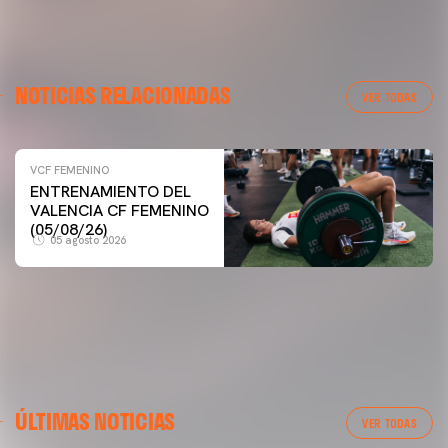
NOTICIAS RELACIONADAS
VER TODAS
VCF FEMENINO
VCF FEMENINO
ENTRENAMIENTO DEL
ENTRENAMIENTO DEL VALENCIA CF FEMENINO
VALENCIA CF FEMENINO
(04/08/26)
(05/08/26)
05 agosto 2026
04 agosto 2026
ÚLTIMAS NOTICIAS
VER TODAS