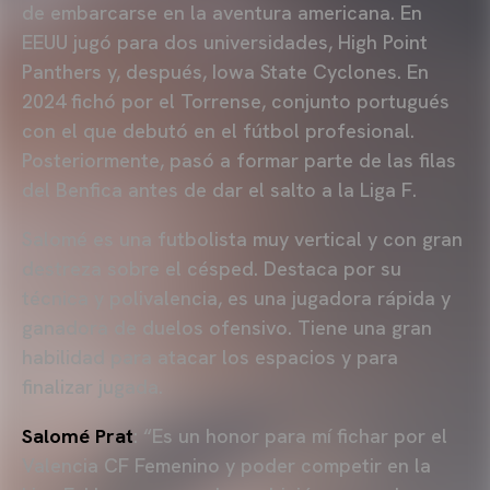
de embarcarse en la aventura americana. En
EEUU jugó para dos universidades, High Point
Panthers y, después, Iowa State Cyclones. En
2024 fichó por el Torrense, conjunto portugués
con el que debutó en el fútbol profesional.
Posteriormente, pasó a formar parte de las filas
del Benfica antes de dar el salto a la Liga F.
Salomé es una futbolista muy vertical y con gran
destreza sobre el césped. Destaca por su
técnica y polivalencia, es una jugadora rápida y
ganadora de duelos ofensivo. Tiene una gran
habilidad para atacar los espacios y para
finalizar jugada.
Salomé Prat
: “Es un honor para mí fichar por el
Valencia CF Femenino y poder competir en la