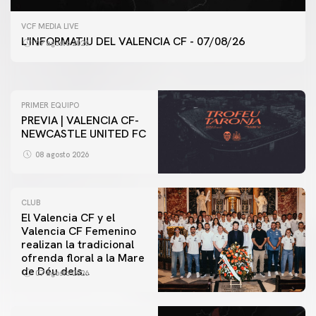
PRIMER EQUIPO
VCF MEDIA LIVE
ENTRENAMIENTO DEL VALENCIA CF 7/8/2026
L'INFORMATIU DEL VALENCIA CF - 07/08/26
07 agosto 2026
07 agosto 2026
PRIMER EQUIPO
PREVIA | VALENCIA CF-
NEWCASTLE UNITED FC
08 agosto 2026
CLUB
El Valencia CF y el
Valencia CF Femenino
realizan la tradicional
ofrenda floral a la Mare
de Déu dels
07 agosto 2026
Desamparats