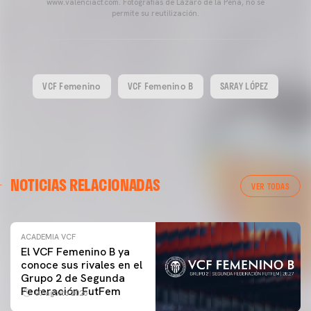
www.valenciacf.com. Fotografías de Lázaro de la Peña, no se
permite su reutilización.
VCF Femenino
VCF Femenino B
SARAY LÓPEZ
NOTICIAS RELACIONADAS
VER TODAS
ACADEMIA VCF
El VCF Femenino B ya
conoce sus rivales en el
Grupo 2 de Segunda
Federación FutFem
07 agosto 2026