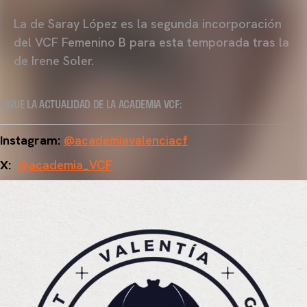
La de Saray López es la segunda incorporación
del VCF Femenino B para esta temporada tras la
de Irene Soler.
SIGUE LA ACTUALIDAD DE LA ACADEMIA VCF:
Instagram:
@academiavalenciacf
X:
@academia_VCF