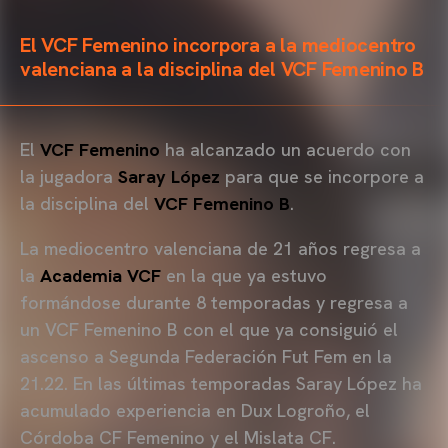
El VCF Femenino incorpora a la mediocentro
valenciana a la disciplina del VCF Femenino B
El
VCF Femenino
ha alcanzado un acuerdo con
la jugadora
Saray López
para que se incorpore a
la disciplina del
VCF Femenino B
.
La mediocentro valenciana de 21 años regresa a
la
Academia VCF
en la que ya estuvo
formándose durante 8 temporadas y regresa a
un VCF Femenino B con el que ya consiguió el
ascenso a Segunda Federación Fut Fem en la
21.22. En las últimas temporadas Saray López ha
acumulado experiencia en Dux Logroño, el
Córdoba CF Femenino y el Mislata CF.