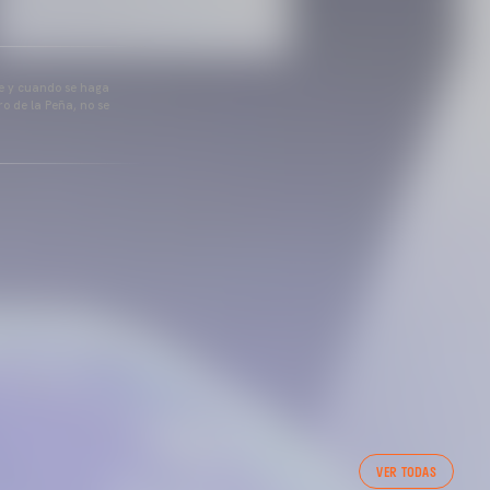
pre y cuando se haga
o de la Peña, no se
VER TODAS
DEL VALENCIA CF 5/8/2026