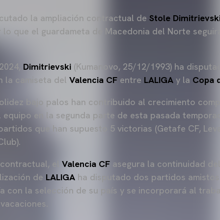
cutado la ampliación contractual de
Stole Dimitrievsk
 lo que el guardameta de Macedonia del Norte seguirá
 2024,
Dimitrievski
(Kumanovo, 25/12/1993) ha disputad
on la camiseta del
Valencia CF
entre
LALIGA
y la
Copa d
olidez bajo palos han contribuido al crecimiento compe
l equipo en la segunda parte de esta pasada temporad
 partidos que han supuesto 5 victorias (Getafe CF, Le
Club).
contractual, el
Valencia CF
asegura la continuidad de
alización de
LALIGA
ha disputado dos partidos amistos
 con la selección de su país y se incorporará al traba
 vacaciones.