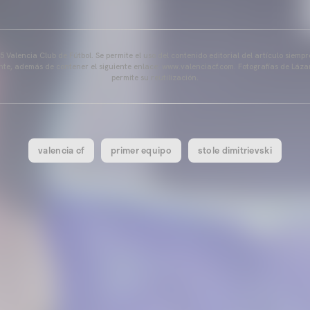
 Valencia Club de Fútbol. Se permite el uso del contenido editorial del artículo siem
ente, además de contener el siguiente enlace: www.valenciacf.com. Fotografías de Lázar
permite su reutilización.
valencia cf
primer equipo
stole dimitrievski
PRIMER EQUIPO
ENTRENAMIENTO MATINAL 