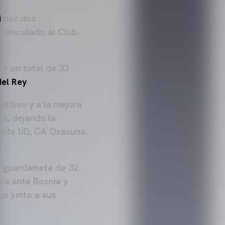
i
por dos
 vinculado al Club
o un total de 33
el Rey
.
titivo y a la mejora
a, dejando la
vante UD, CA Osasuna,
l guardameta de 32
os ante Bosnia y
jo junto a sus