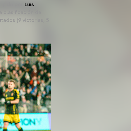
irigido por
Luis
a clasificación de
ados (9 victorias, 5