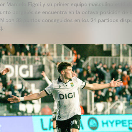
por Marcelo Figoli y su primer equipo masculino está d
njunto burgalés se encuentra en la octava posición de l
con 32 puntos conseguidos en los 21 partidos disput
).