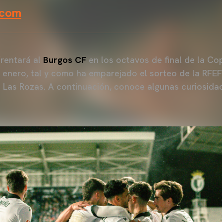
.com
rentará al
Burgos CF
en los octavos de final de la Co
de enero, tal y como ha emparejado el sorteo de la RFE
 Las Rozas. A continuación, conoce algunas curiosida