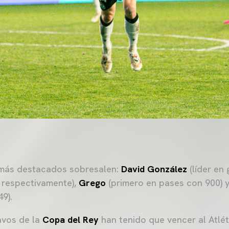
 más destacados sobresalen:
David González
(líder en 
, respectivamente),
Grego
(primero en pases con 900) 
9).
tavos de la
Copa del Rey
han tenido que vencer al Atlét