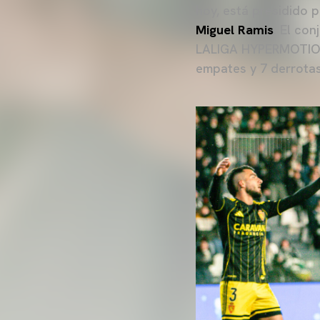
hoy, está presidido 
Miguel Ramis
. El co
LALIGA HYPERMOTION 
empates y 7 derrotas