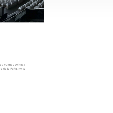
pre y cuando se haga
o de la Peña, no se