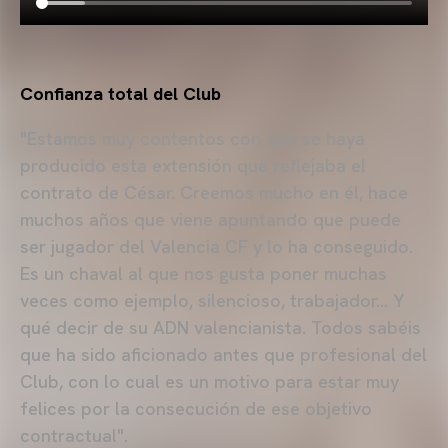
Confianza total del Club
"Estamos muy contentos con que se haya
producido esta extensión que reflejaba el
contrato de César. Creemos mucho en él, hace
muchos años que viene apuntando que puede
ser jugador del Valencia CF y lo ha conseguido.
Es un chaval al que nos gusta poner muchas
veces como ejemplo, silencioso, trabajador… Y
qué decir de su ADN valencianista. Todos sabéis
que ha sido aficionado antes que profesional del
Club, con lo cual es un motivo para estar muy
felices por la consecución de ese objetivo
contractual".