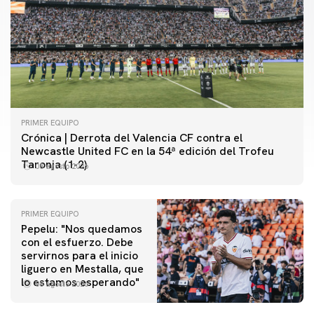
PRIMER EQUIPO
Crónica | Derrota del Valencia CF contra el
Newcastle United FC en la 54ª edición del Trofeu
Taronja (1-2)
08 agosto 2026
PRIMER EQUIPO
Pepelu: "Nos quedamos
con el esfuerzo. Debe
servirnos para el inicio
PRIMER EQUIPO
liguero en Mestalla, que
Las fotos del Valencia CF-Newcastle United FC
PRIMER EQUIPO
lo estamos esperando"
08 agosto 2026
MESTALLA 📍
08 agosto 2026
08 agosto 2026