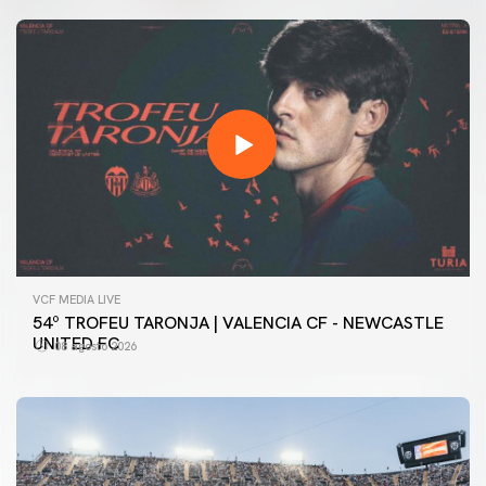
VCF MEDIA LIVE
54º TROFEU TARONJA | VALENCIA CF - NEWCASTLE
UNITED FC
08 agosto 2026