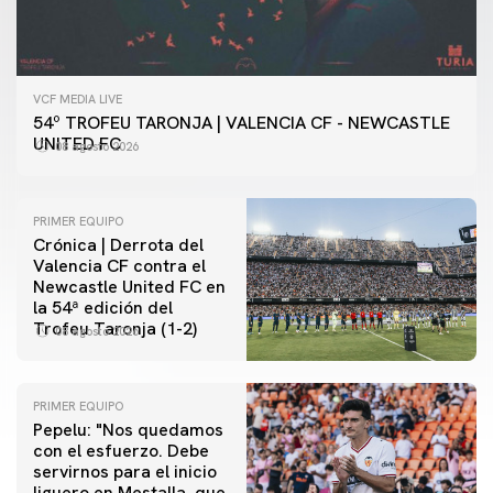
VCF MEDIA LIVE
54º TROFEU TARONJA | VALENCIA CF - NEWCASTLE
UNITED FC
08 agosto 2026
PRIMER EQUIPO
Crónica | Derrota del
Valencia CF contra el
Newcastle United FC en
la 54ª edición del
Trofeu Taronja (1-2)
08 agosto 2026
PRIMER EQUIPO
Pepelu: "Nos quedamos
con el esfuerzo. Debe
servirnos para el inicio
PRIMER EQUIPO
liguero en Mestalla, que