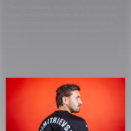
“Tiene un carácter muy positivo, optimista, de
mucho trabajo, cree mucho en el grupo. En su
trabajo y experiencia ha comprobado que el
equipo que se mantiene unido consigue
objetivos. Viene con esa idea. Tiene una
experiencia, una edad de mucha madurez con lo
cual seguro que nos aporta también al resto del
grupo”.