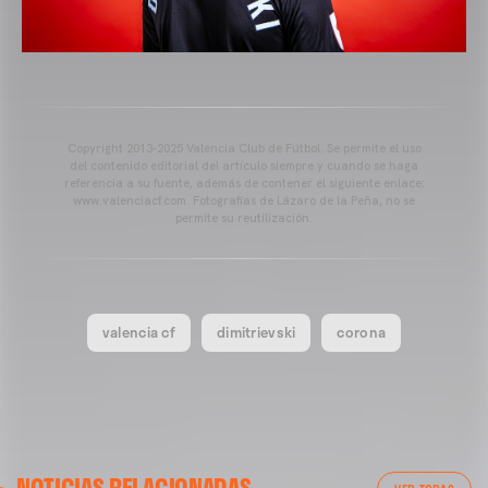
Copyright 2013-2025 Valencia Club de Fútbol. Se permite el uso
del contenido editorial del artículo siempre y cuando se haga
referencia a su fuente, además de contener el siguiente enlace:
www.valenciacf.com. Fotografías de Lázaro de la Peña, no se
permite su reutilización.
valencia cf
dimitrievski
corona
VALENCIA CF
NOTICIAS RELACIONADAS
ENTRENAMIENTO DEL VALENCIA CF 04/03/26