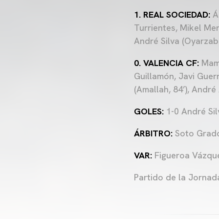
1. REAL SOCIEDAD:
Ál
Turrientes, Mikel Mer
André Silva (Oyarzaba
0. VALENCIA CF:
Mama
Guillamón, Javi Guerr
(Amallah, 84’), André
GOLES:
1-0 André Silv
ÁRBITRO:
Soto Grado
VAR:
Figueroa Vázque
Partido de la Jornad