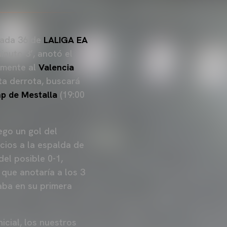
rnada 36 de
LALIGA EA
minuto 3’, anotó el
amente al
Valencia
sta derrota, buscará
p de Mestalla
(19:00
ego un gol del
cios a la espalda de
el posible 0-1,
, que anotaría a los 3
taba en su primera
icial, los nuestros