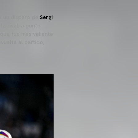
 un disparo de
Sergi
ta rival, a punto
que fue más valiente
vuelta al partido,