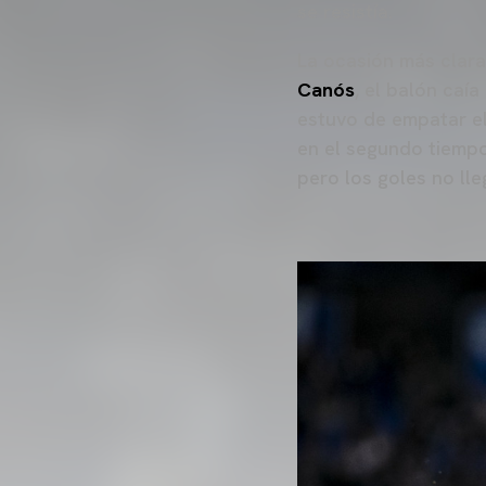
se resistía.
La ocasión más clara 
Canós
, el balón caí
estuvo de empatar el
en el segundo tiempo,
pero los goles no lle