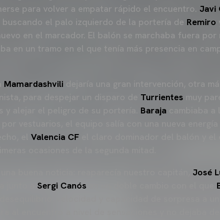
erse para volver a empatar rápido el encuentro.
Javi
 buscando el palo izquierdo de la portería de
Remiro
nuevo en el marcador. El balón se marchaba fuera por 
ba en un tramo en el que tenía más presencia en camp
a
Mamardashvili
dejaría una gran intervención, otra má
ista, para despejar un disparo de
Turrientes
muy pare
 y alejar el peligro de su portería.
Baraja
cambiaba a 
o por vestuarios, el equipo salía con una nueva energí
echo, el
Valencia CF
el claro dominador del balón y el
rimeras ocasiones de la segunda mitad.
, una buena noticia: reaparecía nuestro capitán,
José L
ía junto a
Sergi Canós
en un doble cambio con el que
desequilibrio, velocidad y capacidad de sorpresa a u
ra al encuentro a nivel de sensaciones y no dejaba de