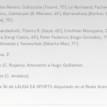
ex Remiro, Odriozola (Traoré, 75’), Le Normand, Pachec
ino, Zakharyan (B. Méndez, 60’), Barrenetxea (Becker, 
l, 75’).
rdashvili, Thierry R. (Gayà, 60’), Cristhian Mosquera, 
a (Sergi Canós, 60’), Peter Federico (Hugo González, 7
 Almeida y Yaremchuk (Alberto Marí, 71’).
a, 3’.
 (C. Riojano). Amonestó a Hugo Guillamón.
z (C. Andaluz).
a 36 de LALIGA EA SPORTS disputado en el Reale Aren