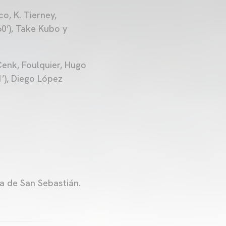
o, K. Tierney,
60’), Take Kubo y
Cenk, Foulquier, Hugo
1’), Diego López
a de San Sebastián.