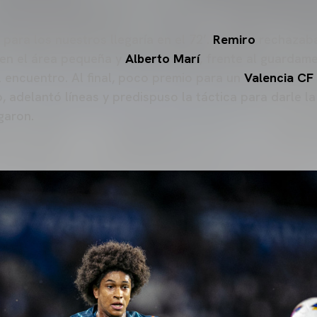
para los nuestros llegaría en el 72’.
Remiro
rechazaba
a en el área pequeña y
Alberto Marí
, frente al guardame
 encuentro. Al final, poco premio para un
Valencia CF
 adelantó líneas y predispuso la táctica para darle la 
garon.