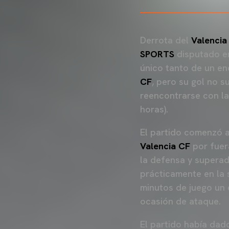
Derrota del
Valenci
SPORTS
disputado e
único tanto de un e
CF
, pero su gol no s
reencontrarse con la
horas).
El partido comenzó a 
Valencia CF
por fuer
la defensa y superad
prácticamente en la 
minutos de juego un
ocasión de ataque.
El partido había dado