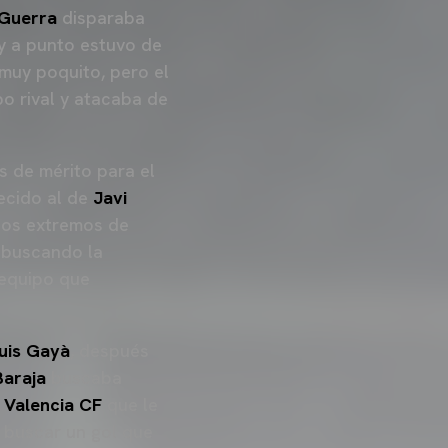
 Guerra
disparaba
y a punto estuvo de
muy poquito, pero el
o rival y atacaba de
s de mérito para el
cido al de
Javi
los extremos de
a buscando la
 equipo que
uis Gayà
, después
Baraja
buscaba
n
Valencia CF
que le
 buscar un gol que