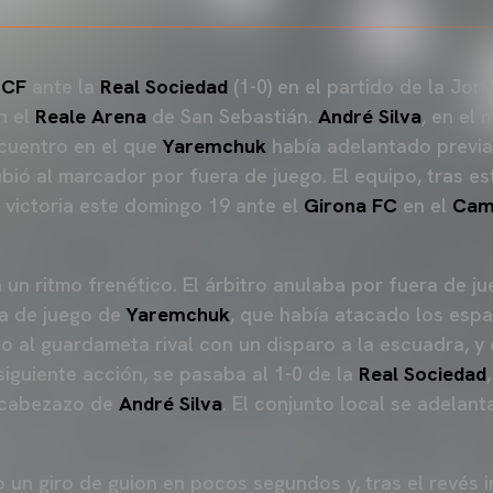
a CF
ante la
Real Sociedad
(1-0) en el partido de la Jo
n el
Reale Arena
de San Sebastián.
André Silva
, en el 
ncuentro en el que
Yaremchuk
había adelantado previ
ubió al marcador por fuera de juego. El equipo, tras e
 victoria este domingo 19 ante el
Girona FC
en el
Cam
un ritmo frenético. El árbitro anulaba por fuera de ju
a de juego de
Yaremchuk
, que había atacado los espa
o al guardameta rival con un disparo a la escuadra, y d
siguiente acción, se pasaba al 1-0 de la
Real Sociedad
 cabezazo de
André Silva
. El conjunto local se adelan
 un giro de guion en pocos segundos y, tras el revés in