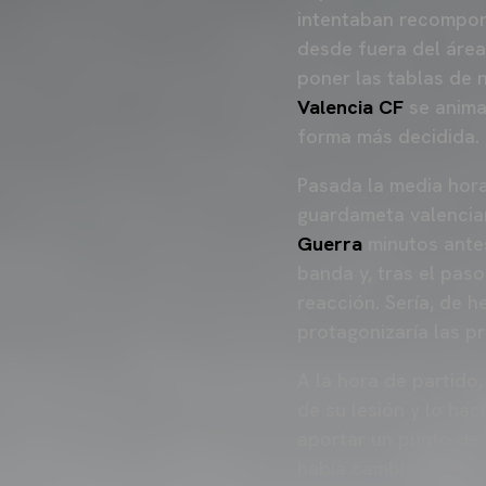
intentaban recompon
desde fuera del área
poner las tablas de 
Valencia CF
se anima
forma más decidida.
Pasada la media hor
guardameta valencian
Guerra
minutos antes
banda y, tras el pas
reacción. Sería, de h
protagonizaría las p
A la hora de partido
de su lesión y lo hac
aportar un punto de 
había cambiado la ca