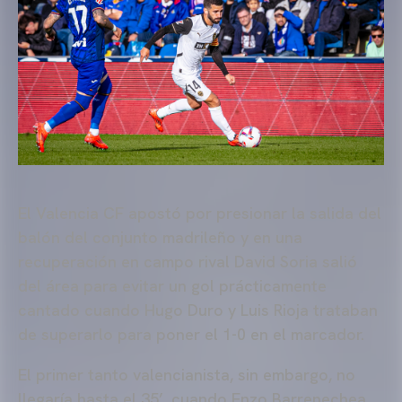
El Valencia CF apostó por presionar la salida del
balón del conjunto madrileño y en una
recuperación en campo rival David Soria salió
del área para evitar un gol prácticamente
cantado cuando Hugo Duro y Luis Rioja trataban
de superarlo para poner el 1-0 en el marcador.
El primer tanto valencianista, sin embargo, no
llegaría hasta el 35’, cuando Enzo Barrenechea