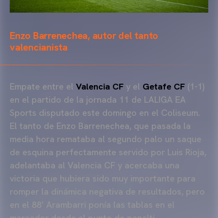
Enzo Barrenechea, autor del tanto
valencianista
Empate entre el
Valencia CF
y el
Getafe CF
(1-1)
en el partido de la jornada 11 de LALIGA EA
Sports disputado este domingo en el Coliseum.
El tanto de Enzo Barrenechea, que pasada la
media hora remataba al segundo palo un saque
de esquina perfectamente servido por Luis Rioja,
adelantaba al Valencia CF y acercaba una
victoria que hubiera sido muy importante para
romper la dinámica negativa de resultados, pero
en el 88’ Arambarri ponía las tablas en el
marcador desde el punto de penalti.