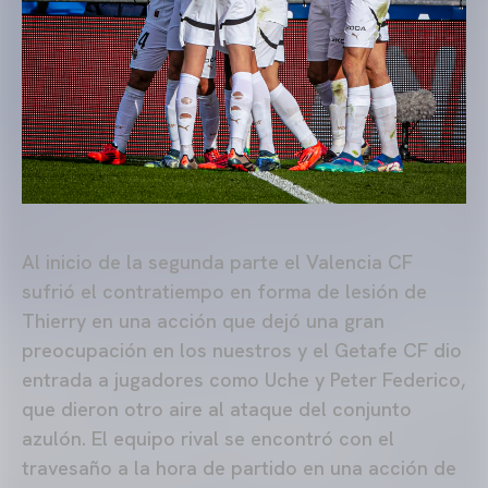
Al inicio de la segunda parte el Valencia CF
sufrió el contratiempo en forma de lesión de
Thierry en una acción que dejó una gran
preocupación en los nuestros y el Getafe CF dio
entrada a jugadores como Uche y Peter Federico,
que dieron otro aire al ataque del conjunto
azulón. El equipo rival se encontró con el
travesaño a la hora de partido en una acción de