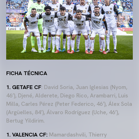
FICHA TÉCNICA
1. GETAFE CF
: David Soria, Juan Iglesias (Nyom,
46’), Djené, Alderete, Diego Rico, Arambarri, Luis
Milla, Carles Pérez (Peter Federico, 46’), Álex Sola
(Argüelles, 84’), Álvaro Rodríguez (Uche, 46’),
Bertug Yildirim.
1. VALENCIA CF:
Mamardashvili, Thierry