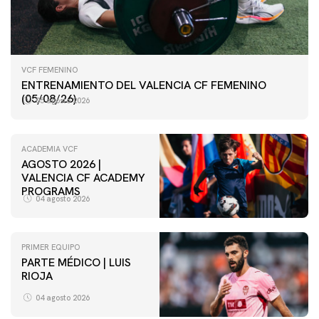
VCF FEMENINO
ENTRENAMIENTO DEL VALENCIA CF FEMENINO
(05/08/26)
05 agosto 2026
ACADEMIA VCF
AGOSTO 2026 |
VALENCIA CF ACADEMY
PROGRAMS
04 agosto 2026
PRIMER EQUIPO
PARTE MÉDICO | LUIS
VCF FEMENINO
RIOJA
ENTRENAMIENTO DEL VALENCIA CF FEMENINO
(04/08/26)
04 agosto 2026
04 agosto 2026