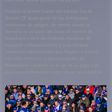
Durante el primer tramo del partido fue el
Getafe CF quien gozó de las principales
ocasiones de peligro. Un centro desde la
derecha al corazón del área, un remate de
Arambarri y otro de Alderete trataban de
inquietar a Mamardashvili y a un sistema
defensivo valencianista que llegaba a Getafe
con tres centrales y las novedades de
Maximiliano Caufriez en el eje de la zaga y de
Gayà por primera vez como titular en el lateral.