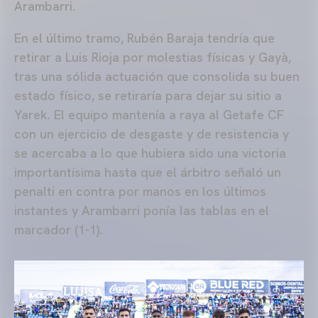
Arambarri.
En el último tramo, Rubén Baraja tendría que
retirar a Luis Rioja por molestias físicas y Gayà,
tras una sólida actuación que consolida su buen
estado físico, se retiraría para dejar su sitio a
Yarek. El equipo mantenía a raya al Getafe CF
con un ejercicio de desgaste y de resistencia y
se acercaba a lo que hubiera sido una victoria
importantísima hasta que el árbitro señaló un
penalti en contra por manos en los últimos
instantes y Arambarri ponía las tablas en el
marcador (1-1).