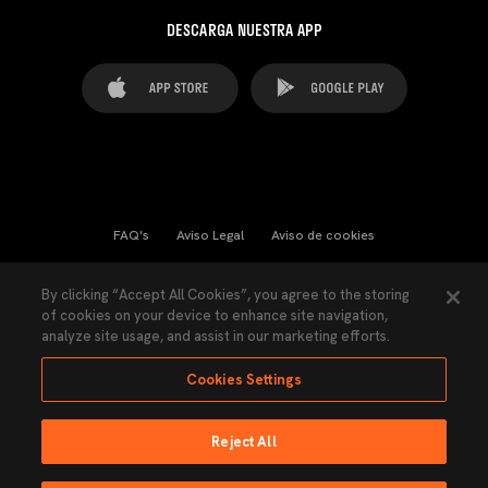
DESCARGA NUESTRA APP
FAQ's
Aviso Legal
Aviso de cookies
Cookies Settings
Contactos
Prensa
By clicking “Accept All Cookies”, you agree to the storing
of cookies on your device to enhance site navigation,
Ley Transparencia
Política de Privacidad
analyze site usage, and assist in our marketing efforts.
Accesibilidad
Cookies Settings
Reject All
Ninguna parte de esta página puede ser reproducida sin el permiso del Valencia