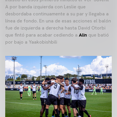
A por banda izquierda con Leslie que
desbordaba continuamente a su par y llegaba a
línea de fondo. En una de esas acciones el balón
fue de izquierda a derecha hasta David Otorbi
que fintó para acabar cediendo a
Alin
que batió
por bajo a Yaakobishbili