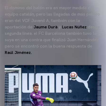
El dominio del balón era en mayor medida del
equipo catalán, pero las llegadas de más peligro
eran del VCF Juvenil A, también con la
aportación de
Jaume Durà
y
Lucas Núñez
desde
segunda línea. el FC Barcelona también tuvo la
suya en una contra que finalizó Juan Hernández
pero se encontró con la buena respuesta de
Raúl Jiménez.