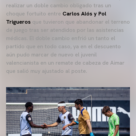
realizar un doble cambio obligado tras un
choque fortuito entre
Carlos Alós y Pol
Trigueros
que tuvieron que abandonar el terreno
de juego tras ser atendidos por las asistencias
médicas. El doble cambio enfrió un tanto el
partido que en todo caso, ya en el descuento
aún pudo marcar de nuevo el juvenil
valencianista en un remate de cabeza de Aimar
que salió muy ajustado al poste.