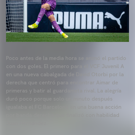
Poco antes de la media hora se animó el partido
con dos goles. El primero para el VCF Juvenil A
en una nueva cabalgada de David Otorbi por la
derecha que centró para encontrar Aimar de
primeras y batir al guardameta rival. La alegría
duró poco porque solo un minuto después
igualaba el FC Barcelona en una buena acción
por banda derecha que finalizó con habilidad
Juan Hernández.