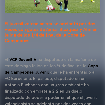
El juvenil valencianista se adelantó por dos
veces con goles de Aimar Blázquez y Alin en
la ida de los 1/4 de final de la Copa de
Campeones
El
VCF Juvenil A
ha disputado en la mañana de
este domingo la ida de los ¼ de final de la
Copa
de Campeones Juvenil
que le ha enfrentado al
FC Barcelona. El partido, disputado en un
Antonio Puchades con un gran ambiente ha
finalizado con empate a 2-2 en un duelo
disputado de poder a poder en el que el juvenil
valencianista se adelantó por dos veces con