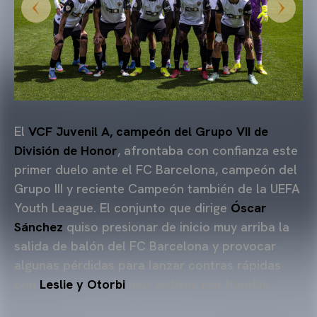
El
VCF Juvenil A, campeón del Grupo VII de
División de Honor
, afrontaba con confianza este
primer duelo ante el FC Barcelona, campeón del
Grupo III y reciente Campeón también de la UEFA
Youth League. El conjunto que dirige
Óscar
Sánchez
quiso presionar de inicio muy arriba la
salida de balón del FC Barcelona y provocar
algunas pérdidas para lanzar contras rápidas
con
Leslie y Otorbi
muy activos por bandas.