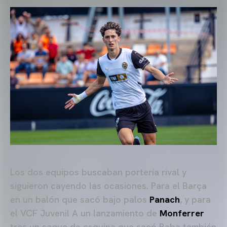
Los dos equipos buscaban portería rival y
siguieron cayendo las ocasiones. Para el Barça
en un balón que sacó bajo palos
Panach
, y para
el VCF Juvenil A un lanzamiento de
Monferrer
tras un saque de esquina que sacó Baba también