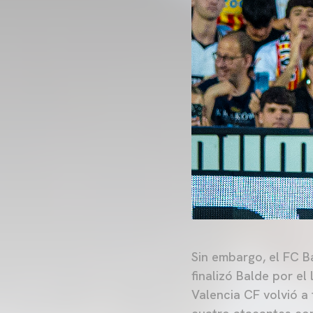
Sin embargo, el FC B
finalizó Balde por el 
Valencia CF volvió a