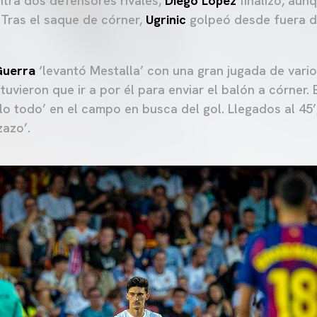
tra dos defensores rivales,
Diego López
finalizó, aun
 Tras el saque de córner,
Ugrinic
golpeó desde fuera de
Guerra
‘levantó Mestalla’ con una gran jugada de vario
uvieron que ir a por él para enviar el balón a córner.
elo todo’ en el campo en busca del gol. Llegados al 45
zazo’.