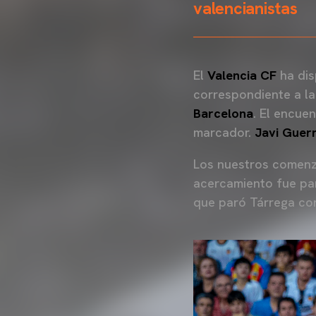
valencianistas
El
Valencia CF
ha dis
correspondiente a l
Barcelona
. El encue
marcador.
Javi Guerr
Los nuestros comenza
acercamiento fue par
que paró Tárrega co