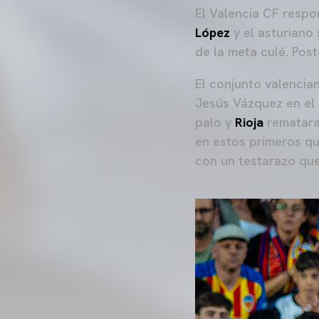
El Valencia CF resp
López
y el asturiano 
de la meta culé. Pos
El conjunto valencian
Jesús Vázquez en el 
palo y
Rioja
rematara,
en estos primeros q
con un testarazo que