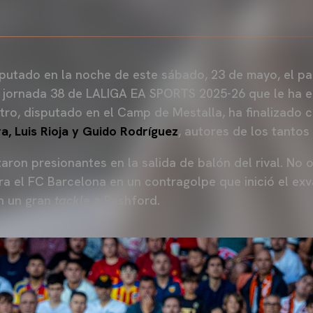
putado en la noche de este sábado, 23 de mayo, el pa
a jornada 38 de LALIGA EA SPORTS 2025-26 que le ha 
ntro, disputado en el Camp de Mestalla, ha finalizado c
a, Luis Rioja y Guido Rodríguez
, autores de los tantos
ron presionantes en la salida de balón del rival. No o
a el FC Barcelona en un contragolpe que inició el exva
n un gran
tackle
a Rashford.