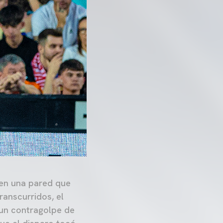
 en una pared que
transcurridos, el
 un contragolpe de