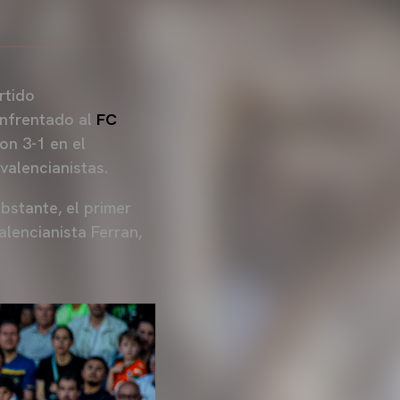
rtido
enfrentado al
FC
on 3-1 en el
 valencianistas.
bstante, el primer
lencianista Ferran,