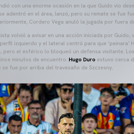
ondió con una enorme ocasión en la que Guido vio de
se adentró en el área, lanzó, pero su remate se fue fu
teriormente, Cordero Vega anuló la jugada por fuera d
ista volvió a avisar en una acción iniciada por Guido,
perfil izquierdo y el lateral centró para que ‘peinara’
 pero el esférico lo bloqueó un defensa visitante. L
uince minutos de encuentro.
Hugo Duro
estuvo cerca d
 se fue por arriba del travesaño de Szczesny.