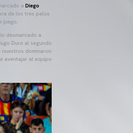
smarcado a
Diego
era de los tres palos
e juego.
 vio desmarcado a
 Hugo Duro al segundo
os nuestros dominaron
e aventajar al equipo