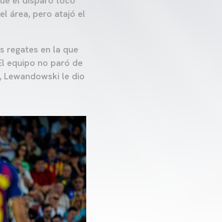
que el disparo tocó
l área, pero atajó el
s regates en la que
 El equipo no paró de
’, Lewandowski le dio