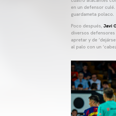
cuatro atacantes con
en un defensor culé.
guardameta polaco.
Poco después,
Javi 
diversos defensores t
apretar y de ‘dejárs
al palo con un ‘cabe