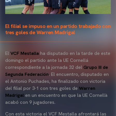
El filial se impuso en un partido trabajado con
tres goles de Warren Madrigal
El
VCF Mestalla
ha disputado en la tarde de este
domingo el partido ante la UE Cornellá
correspondiente a la jornada 32 del
Grupo III de
Segunda Federación
. El encuentro, disputado en
el Antonio Puchades, ha finalizado con victoria
del filial por 3-1 con tres goles de
Warren
Madrigal
en un encuentro en que la UE Cornellà
acabó con 9 jugadores.
Con esta victoria el VCF Mestalla afrontará las