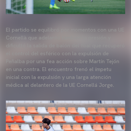
El partido se equilibró por momentos con una UE
Cornellà que adelantó también la presión y
dificultó la salida de balón del filial que recuperó
el control del esférico con la expulsión de
Peñalba por una fea acción sobre Martín Tejón
en una contra. El encuentro frenó el ímpetu
inicial con la expulsión y una larga atención
médica al delantero de la UE Cornellá Jorge.