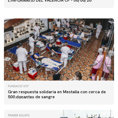
L'INFORMATIU DEL VALENCIA CF - 06/08/26
06 agosto 2026
06 agosto 2026
FUNDACIÓ VCF
Gran respuesta solidaria en Mestalla con cerca de
500 donantes de sangre
06 agosto 2026
PRIMER EQUIPO