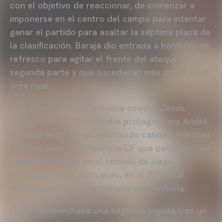
con el objetivo de reaccionar, de comenzar a
imponerse en el centro del campo para intentar
ganar el partido para asaltar la séptima plaza de
la clasificación. Baraja dio entrada a hombres de
refresco para agitar el frente del ataque en la
segunda parte y que sucedieran más cosas en el
área rival.
Lo intentaba con una buena ocasión Jesús
Vázquez en el 72’, cobraba protagonismo André
Almeida entre líneas aportando calidad, claridad
y último pase a un Valencia CF que cada vez más
avanzaba metros en el terreno de juego y,
precisamente el portugués, en el 77’, sería
determinante para lograr una gran victoria.
El ‘10’ aprovechaba una segunda jugada tras un