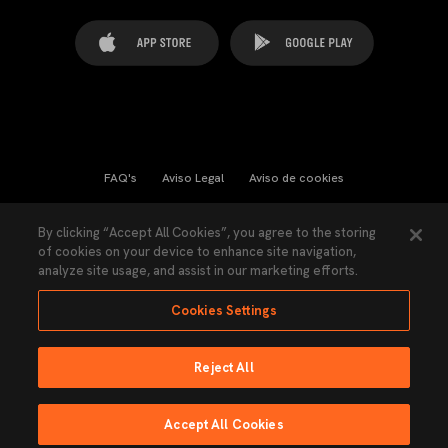
FAQ's
Aviso Legal
Aviso de cookies
Cookies Settings
Contactos
Prensa
By clicking “Accept All Cookies”, you agree to the storing
of cookies on your device to enhance site navigation,
Ley Transparencia
Política de Privacidad
analyze site usage, and assist in our marketing efforts.
Accesibilidad
Cookies Settings
Reject All
Ninguna parte de esta página puede ser reproducida sin el permiso del Valencia
CF © 2026 Valencia CF.
Accept All Cookies
Hecho por Lobo.