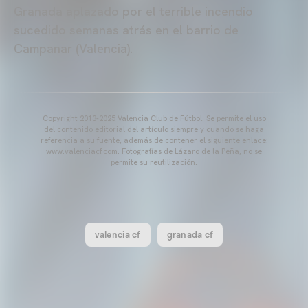
Granada aplazado por el terrible incendio
sucedido semanas atrás en el barrio de
Campanar (Valencia).
Copyright 2013-2025 Valencia Club de Fútbol. Se permite el uso
del contenido editorial del artículo siempre y cuando se haga
referencia a su fuente, además de contener el siguiente enlace:
www.valenciacf.com. Fotografías de Lázaro de la Peña, no se
permite su reutilización.
valencia cf
granada cf