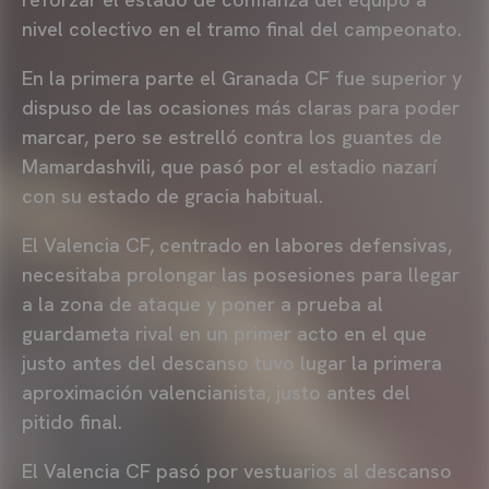
nivel colectivo en el tramo final del campeonato.
En la primera parte el Granada CF fue superior y
dispuso de las ocasiones más claras para poder
marcar, pero se estrelló contra los guantes de
Mamardashvili, que pasó por el estadio nazarí
con su estado de gracia habitual.
El Valencia CF, centrado en labores defensivas,
necesitaba prolongar las posesiones para llegar
a la zona de ataque y poner a prueba al
guardameta rival en un primer acto en el que
justo antes del descanso tuvo lugar la primera
aproximación valencianista, justo antes del
pitido final.
El Valencia CF pasó por vestuarios al descanso