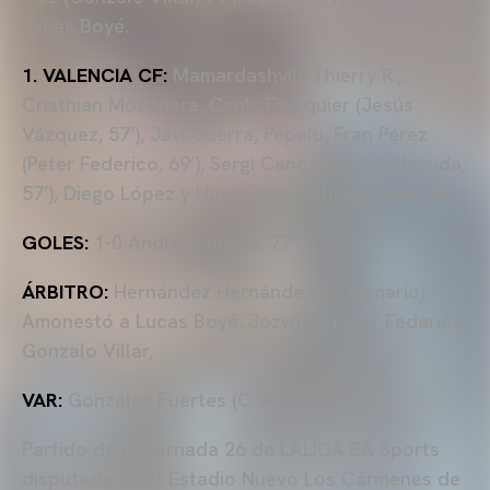
Lucas Boyé.
1. VALENCIA CF:
Mamardashvili, Thierry R.,
Cristhian Mosquera, Cenk, Foulquier (Jesús
Vázquez, 57’), Javi Guerra, Pepelu, Fran Pérez
(Peter Federico, 69’), Sergi Canós (André Almeida,
57’), Diego López y Hugo Duro (Alberto Marí, 86’).
GOLES:
1-0 André Almeida, 77’.
ÁRBITRO:
Hernández Hernández (C. Canario).
Amonestó a Lucas Boyé, Jozwiak, Peter Federico,
Gonzalo Villar,
VAR:
González Fuertes (C. Asturiano).
Partido de la Jornada 26 de LALIGA EA Sports
disputado en el Estadio Nuevo Los Cármenes de