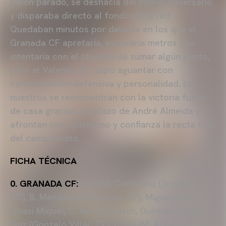
balón parado, se deshacía del primer adversario
y disparaba directo al fondo de la red.
Quedaban minutos por delante en los que el
Granada CF apretaría, avanzaría metros y lo
intentaría con el objetivo de sumar algún punto,
pero el Valencia CF supo aguantar con
concentración defensiva y personalidad. Los
nuestros se reencuentran con la victoria fuera
de casa gracias al golazo de André Almeida y
afrontan con optimismo y confianza la recta final
del campeonato.
FICHA TÉCNICA
0. GRANADA CF:
Batalla, Corbeanu (Jozwiak,
57’), B. Méndez (R. Sánchez, 65’), Miguel Rubio,
Ignasi Miquel, C. Neva, Pellistri, Gumbau, Sergio
Ruiz (Gonzalo Villar, 79’), Uzuni (M. Arezo, 79’) y