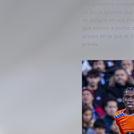
Los primeros compase
de Borja Iglesias que
de peligro en una pr
que estuvo a punto 
acción en la que el V
previa.