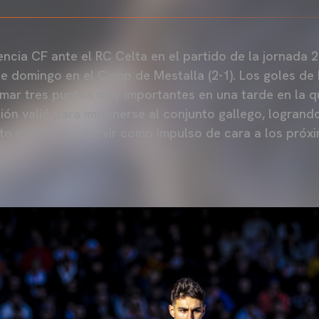
lencia CF ante el RC Celta en el partido de la jornada
e domingo en el Camp de Mestalla (2-1). Los goles de L
mar tres puntos muy importantes en una tarde en la q
ición valió para imponerse al conjunto gallego, logrand
nto colectivo y servir como impulso de cara a los pr