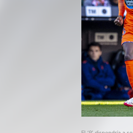
El ‘9’ dispondría a s