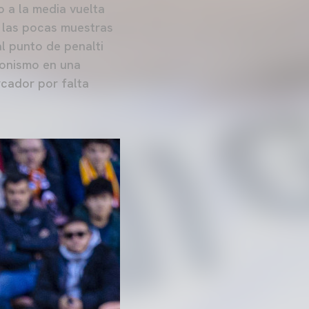
 a la media vuelta
e las pocas muestras
l punto de penalti
gonismo en una
rcador por falta