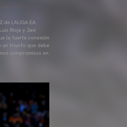
 22 de LALIGA EA
uis Rioja y Javi
ue la fuerte conexión
o un triunfo que debe
óximos compromisos en