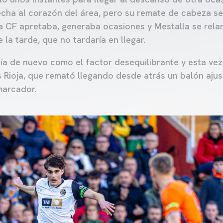
cha al corazón del área, pero su remate de cabeza s
a CF apretaba, generaba ocasiones y Mestalla se rela
 la tarde, que no tardaría en llegar.
ía de nuevo como el factor desequilibrante y esta vez 
is Rioja, que remató llegando desde atrás un balón aju
marcador.