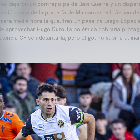
s dejaron un contragolpe de Javi Guerra y un disparo
 salió cerca de la portería de Mamardashvili. Serían d
imera media hora la que, tras un pase de Diego López a
de aprovechar Hugo Duro, la polémica cobraría prota
alencia CF se adelantaría, pero el gol no subiría al ma