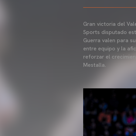
Gran victoria del Va
Sports disputado est
Guerra valen para su
entre equipo y la af
reforzar el crecimie
Mestalla.