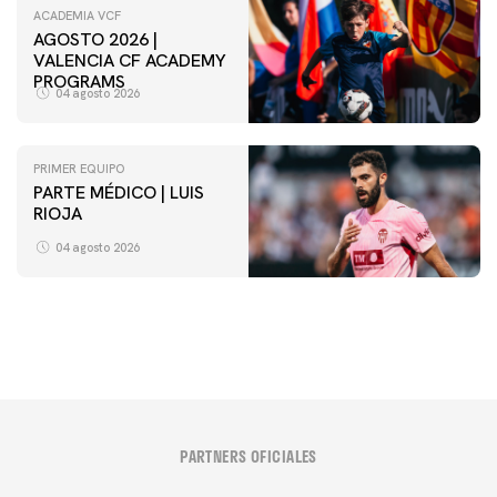
ACADEMIA VCF
AGOSTO 2026 |
VALENCIA CF ACADEMY
PROGRAMS
04 agosto 2026
PRIMER EQUIPO
PARTE MÉDICO | LUIS
VCF FEMENINO
RIOJA
ENTRENAMIENTO DEL VALENCIA CF FEMENINO
(04/08/26)
04 agosto 2026
04 agosto 2026
PARTNERS OFICIALES