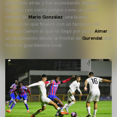
encerrado atrás y fue acumulando algunas
llegadas con cierto peligro como un primer
remate de
Mario González
, una buena
circulación que finalizó con un taconazo de
Rodrigo Gamón al que no llegó por poco
Aimar
y
un lanzamiento desde la frontal de
Gurendal
que
frenó el guardameta local.