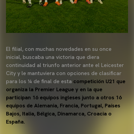
El filial, con muchas novedades en su once
inicial, buscaba una victoria que diera
continuidad al triunfo anterior ante el Leicester
City y le mantuviera con opciones de clasificar
para los ¼ de final de esta
competición U21 que
organiza la Premier League y en la que
participan
16 equipos ingleses junto a otros 16
equipos de Alemania, Francia, Portugal, Países
Bajos, Italia, Bélgica, Dinamarca, Croacia o
España.