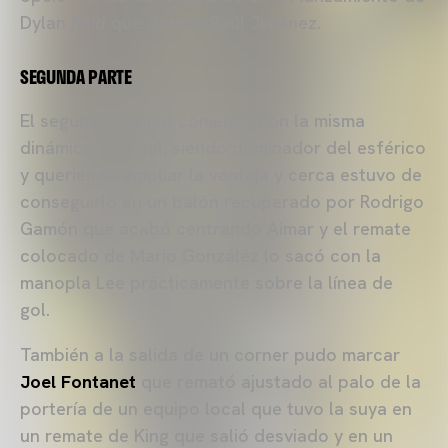
Dylan Reid que detuvo Raúl Jiménez.
SEGUNDA PARTE
El segundo tiempo comenzó con la misma
dinámica del filial, siendo dominador del esférico
y queriendo ampliar la ventaja y cerca estuvo de
conseguirlo en un balón recuperado por Rodrigo
Gamón que acabó centrando Aimar y el remate
colocado de Mario González lo sacó con la
manopla Lee prácticamente sobre la línea de
gol.
También a la salida de un corner pudo marcar
Joel Fontanet
que remató ajustado al palo de la
portería de un equipo local que tuvo la suya en
un remate de King que salió desviado y en un