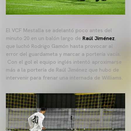
El VCF Mestalla se adelantó poco antes del
minuto 20 en un balón largo de
Raúl Jiménez
,
que luchó Rodrigo Gamón hasta provocar al
error del guardameta y marcar a portería vacía.
Con el gol el equipo inglés intentó aproximarse
más a la portería de Raúl Jiménez que hubo de
intervenir para frenar una internada de Williams.