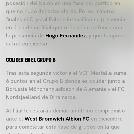
posesión del balón en una fase del partido en
que no hubo llegadas claras. En los minutos
finales el Crystal Palace intensificó su presencia
en área de un filial que reforzó su defensa con
la presencia de
Hugo Fernández
, y que tampoco
sufrió en exceso.
COLIDER EN EL GRUPO B
Tras esta segunda victoria el VCF Mestalla suma
6 puntos en el Grupo B donde es colider junto a
Borussia Mönchengladbach de Alemania y el FC
Nordsjaelland de Dinamarca.
Al filial le restará además un último compromiso
ante el
West Bromwich Albion FC
en diciembre
para completar esta fase de grupos en la que