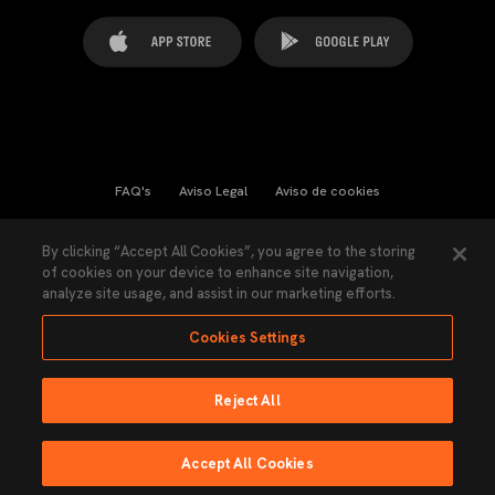
FAQ's
Aviso Legal
Aviso de cookies
Cookies Settings
Contactos
Prensa
By clicking “Accept All Cookies”, you agree to the storing
of cookies on your device to enhance site navigation,
Ley Transparencia
Política de Privacidad
analyze site usage, and assist in our marketing efforts.
Accesibilidad
Cookies Settings
Reject All
Ninguna parte de esta página puede ser reproducida sin el permiso del Valencia
CF © 2026 Valencia CF.
Accept All Cookies
Hecho por Lobo.
EMISIÓN EN DIRECTO