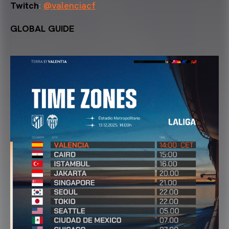
Twitch
:
@valenciacf
GLOBAL GUIDE