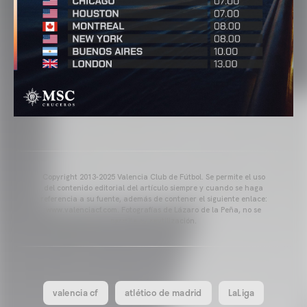
Copyright 2013-2025 Valencia Club de Fútbol. Se permite el uso
del contenido editorial del artículo siempre y cuando se haga
referencia a su fuente, además de contener el siguiente enlace:
www.valenciacf.com. Fotografías de Lázaro de la Peña, no se
permite su reutilización.
valencia cf
atlético de madrid
LaLiga