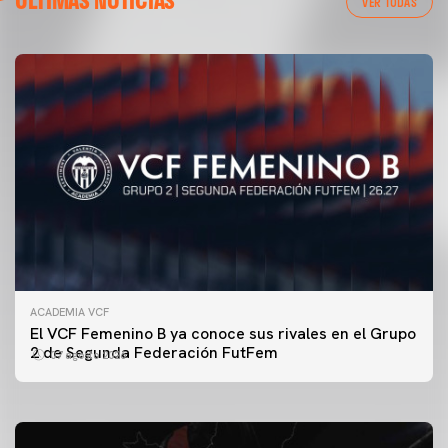
VER TODAS
ACADEMIA VCF
PRIMER EQUIPO
El VCF Femenino B ya conoce sus rivales en el Grupo
ENTRENAMIENTO DEL VALENCIA CF 7/8/2026
2 de Segunda Federación FutFem
07 agosto 2026
07 agosto 2026