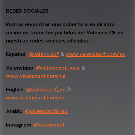
REDES SOCIALES
Podrás encontrar una cobertura en directo
online de todos los partidos del Valencia CF en
nuestras redes sociales oficiales:
Español
:
@valenciacf
&
www.valenciacf.com/es
Valenciano
:
@valenciacf_vale
&
www.valenciacf.com/va
English
:
@valenciacf_en
&
www.valenciacf.com/en
Arabic
:
@valenciacfArab
Instagram
:
@valenciacf