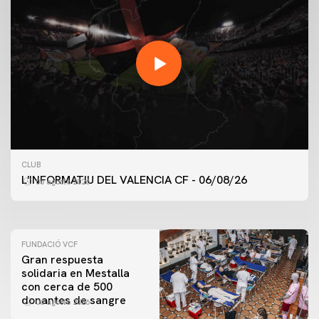
PRIMER EQUIPO
CLUB
ENTRENAMIENTO DEL VALENCIA CF 6/8/2026
L'INFORMATIU DEL VALENCIA CF - 06/08/26
06 agosto 2026
06 agosto 2026
FUNDACIÓ VCF
Gran respuesta
solidaria en Mestalla
con cerca de 500
donantes de sangre
06 agosto 2026