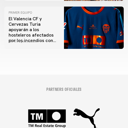
PRIMER EQUIPO
El Valencia CF y
Cervezas Turia
apoyarán a los
hosteleros afectados
por los incendios con
07 agosto 2026
una iniciativa especial
en el Trofeu Taronja
PARTNERS OFICIALES