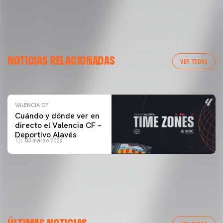
VALENCIA CF
NOTICIAS RELACIONADAS
ENTRENAMIENTO DEL VALENCIA CF 04/03/26
VER TODAS
04 marzo 2026
VALENCIA CF
Cuándo y dónde ver en
directo el Valencia CF –
Deportivo Alavés
03 marzo 2026
PRIMER EQUIPO
GALERÍA | VALENCIA CF - NEWCASTLE UNITED FC
ÚLTIMAS NOTICIAS
54ª EDICIÓN TROFEU TARONJA