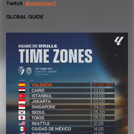
Twitch
:
@valenciacf
GLOBAL GUIDE