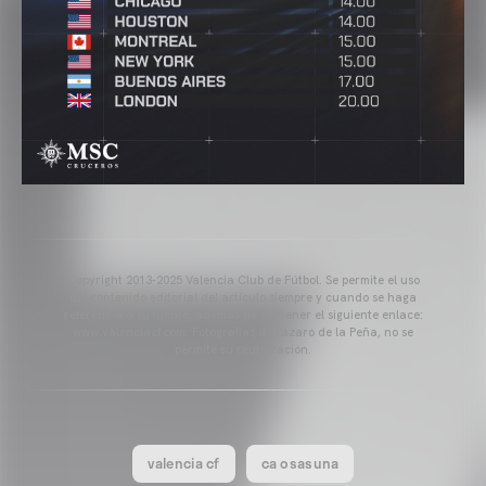
Copyright 2013-2025 Valencia Club de Fútbol. Se permite el uso
del contenido editorial del artículo siempre y cuando se haga
referencia a su fuente, además de contener el siguiente enlace:
www.valenciacf.com. Fotografías de Lázaro de la Peña, no se
permite su reutilización.
valencia cf
ca osasuna