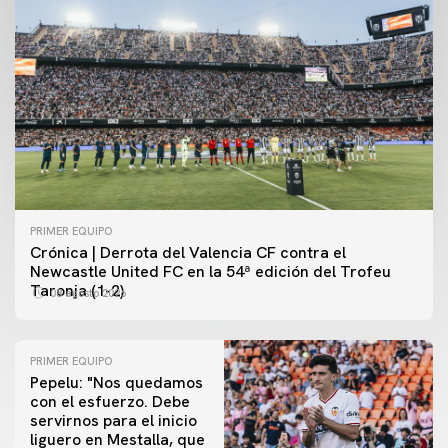
PRIMER EQUIPO
Crónica | Derrota del Valencia CF contra el
Newcastle United FC en la 54ª edición del Trofeu
Taronja (1-2)
08 agosto 2026
PRIMER EQUIPO
Pepelu: "Nos quedamos
con el esfuerzo. Debe
servirnos para el inicio
PRIMER EQUIPO
liguero en Mestalla, que