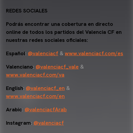
REDES SOCIALES
Podrás encontrar una cobertura en directo
online de todos los partidos del Valencia CF en
nuestras redes sociales oficiales:
Español
:
@valenciacf
&
www.valenciacf.com/es
Valenciano
:
@valenciacf_vale
&
www.valenciacf.com/va
English
:
@valenciacf_en
&
www.valenciacf.com/en
Arabic
:
@valenciacfArab
Instagram
:
@valenciacf