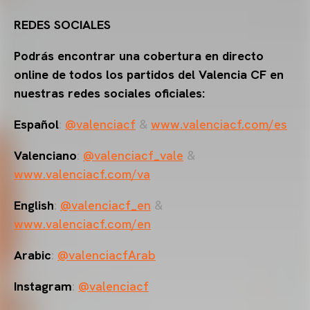
REDES SOCIALES
Podrás encontrar una cobertura en directo
online de todos los partidos del Valencia CF en
nuestras redes sociales oficiales:
Español
:
@valenciacf
&
www.valenciacf.com/es
Valenciano
:
@valenciacf_vale
&
www.valenciacf.com/va
English
:
@valenciacf_en
&
www.valenciacf.com/en
Arabic
:
@valenciacfArab
Instagram
:
@valenciacf