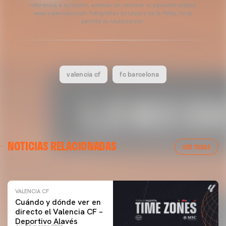
referencia a su fuente, además de contener el siguiente enlace:
www.valenciacf.com. Fotografías de Lázaro de la Peña, no se
permite su reutilización.
valencia cf
fc barcelona
VALENCIA CF
NOTICIAS RELACIONADAS
ENTRENAMIENTO DEL VALENCIA CF 04/03/26
VER TODAS
04 marzo 2026
VALENCIA CF
Cuándo y dónde ver en
directo el Valencia CF –
Deportivo Alavés