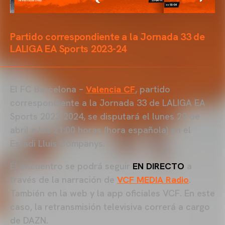
Partido correspondiente a la Jornada 33 de
LALIGA EA Sports 2023-24
El FC Barcelona –
Valencia CF
, partido
correspondiente a la Jornada 33 de LALIGA EA
Sports 2023-2024, se disputará el lunes 29 de
abril a las 21:00 horas (hora española) en el
Estadi Lluís Companys.
El encuentro se podrá seguir
EN DIRECTO
a
través de la narración de
VCF MEDIA Radio
.
También en la web y la app oficiales VCF. En este
caso, la retransmisión televisiva correrá a cargo
de DAZN.