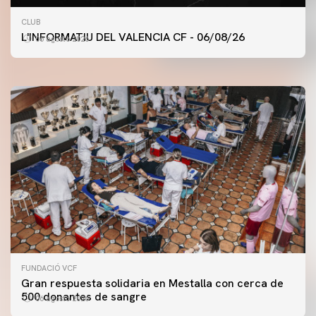
PRIMER EQUIPO
CLUB
ENTRENAMIENTO DEL VALENCIA CF 6/8/2026
L'INFORMATIU DEL VALENCIA CF - 06/08/26
06 agosto 2026
06 agosto 2026
FUNDACIÓ VCF
Gran respuesta solidaria en Mestalla con cerca de
500 donantes de sangre
06 agosto 2026