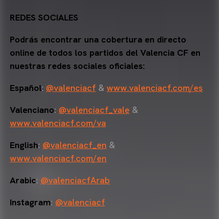
REDES SOCIALES
Podrás encontrar una cobertura en directo
online de todos los partidos del Valencia CF en
nuestras redes sociales oficiales:
Español
:
@valenciacf
&
www.valenciacf.com/es
Valenciano
:
@valenciacf_vale
&
www.valenciacf.com/va
English
:
@valenciacf_en
&
www.valenciacf.com/en
Arabic
:
@valenciacfArab
Instagram
:
@valenciacf