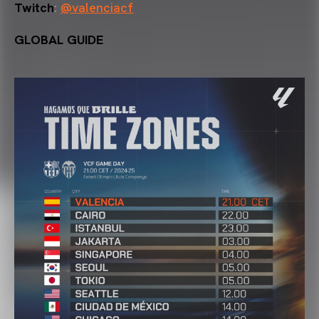
Twitch
:
@valenciacf
GLOBAL GUIDE