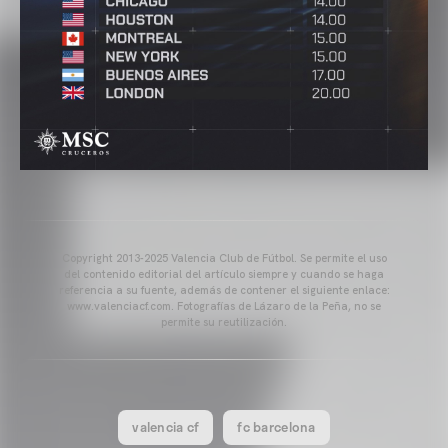
Copyright 2013-2025 Valencia Club de Fútbol. Se permite el uso
del contenido editorial del artículo siempre y cuando se haga
referencia a su fuente, además de contener el siguiente enlace:
www.valenciacf.com. Fotografías de Lázaro de la Peña, no se
permite su reutilización.
valencia cf
fc barcelona