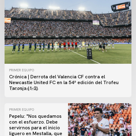
PRIMER EQUIPO
Crónica | Derrota del Valencia CF contra el
Newcastle United FC en la 54ª edición del Trofeu
Taronja (1-2)
08 agosto 2026
PRIMER EQUIPO
Pepelu: "Nos quedamos
con el esfuerzo. Debe
servirnos para el inicio
PRIMER EQUIPO
liguero en Mestalla, que