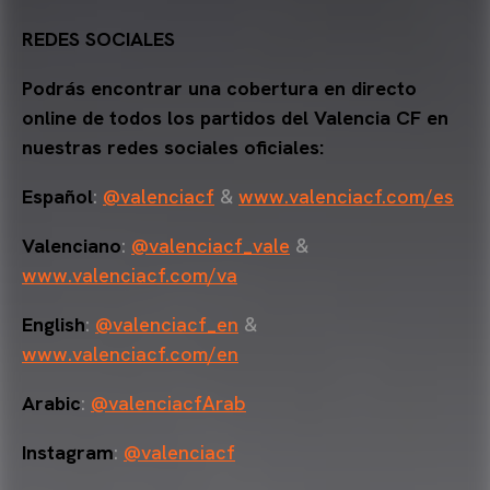
REDES SOCIALES
Podrás encontrar una cobertura en directo
online de todos los partidos del Valencia CF en
nuestras redes sociales oficiales:
Español
:
@valenciacf
&
www.valenciacf.com/es
Valenciano
:
@valenciacf_vale
&
www.valenciacf.com/va
English
:
@valenciacf_en
&
www.valenciacf.com/en
Arabic
:
@valenciacfArab
Instagram
:
@valenciacf