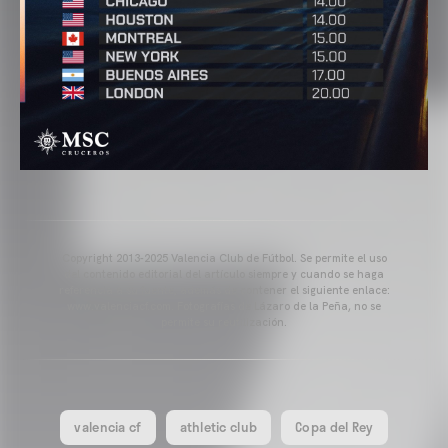
Copyright 2013-2025 Valencia Club de Fútbol. Se permite el uso
del contenido editorial del artículo siempre y cuando se haga
referencia a su fuente, además de contener el siguiente enlace:
www.valenciacf.com. Fotografías de Lázaro de la Peña, no se
permite su reutilización.
valencia cf
athletic club
Copa del Rey