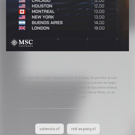
Copyright 2013-2025 Valencia Club de Fútbol. Se permite el uso
del contenido editorial del artículo siempre y cuando se haga
referencia a su fuente, además de contener el siguiente enlace:
www.valenciacf.com. Fotografías de Lázaro de la Peña, no se
permite su reutilización.
valencia cf
rcd espanyol