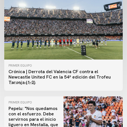
PRIMER EQUIPO
Crónica | Derrota del Valencia CF contra el
Newcastle United FC en la 54ª edición del Trofeu
Taronja (1-2)
08 agosto 2026
PRIMER EQUIPO
Pepelu: "Nos quedamos
con el esfuerzo. Debe
servirnos para el inicio
PRIMER EQUIPO
liguero en Mestalla, que