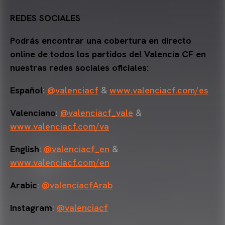
REDES SOCIALES
Podrás encontrar una cobertura en directo
online de todos los partidos del Valencia CF en
nuestras redes sociales oficiales:
Español
:
@valenciacf
&
www.valenciacf.com/es
Valenciano
:
@valenciacf_vale
&
www.valenciacf.com/va
English
:
@valenciacf_en
&
www.valenciacf.com/en
Arabic
:
@valenciacfArab
Instagram
:
@valenciacf