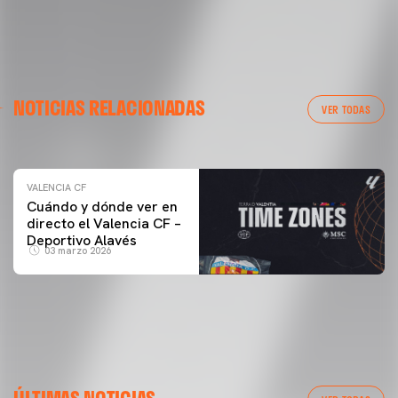
VALENCIA CF
NOTICIAS RELACIONADAS
ENTRENAMIENTO DEL VALENCIA CF 04/03/26
VER TODAS
04 marzo 2026
VALENCIA CF
Cuándo y dónde ver en
directo el Valencia CF –
Deportivo Alavés
03 marzo 2026
PRIMER EQUIPO
GALERÍA | VALENCIA CF - NEWCASTLE UNITED FC
ÚLTIMAS NOTICIAS
54ª EDICIÓN TROFEU TARONJA