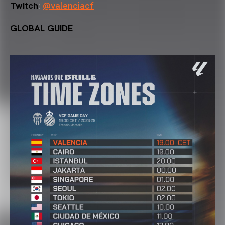
Twitch
:
@valenciacf
GLOBAL GUIDE