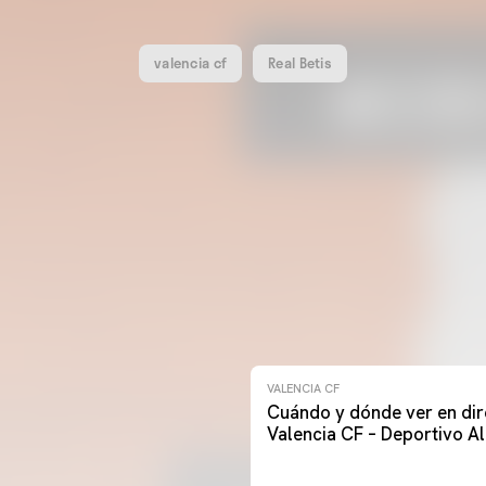
valencia cf
Real Betis
VALENCIA CF
Cuándo y dónde ver en dir
Valencia CF – Deportivo A