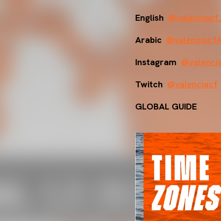
English
:
@valenciacf
Arabic
:
@valenciacf
Instagram
:
@valenci
Twitch
:
@valenciacf
GLOBAL GUIDE