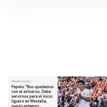
PRIMER EQUIPO
Pepelu: "Nos quedamos
con el esfuerzo. Debe
servirnos para el inicio
liguero en Mestalla,
que lo estamos
08 agosto 2026