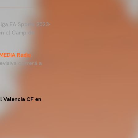
Liga EA Sports 2023-
 en el Camp de
MEDIA Radio
.
evisiva correrá a
l Valencia CF en