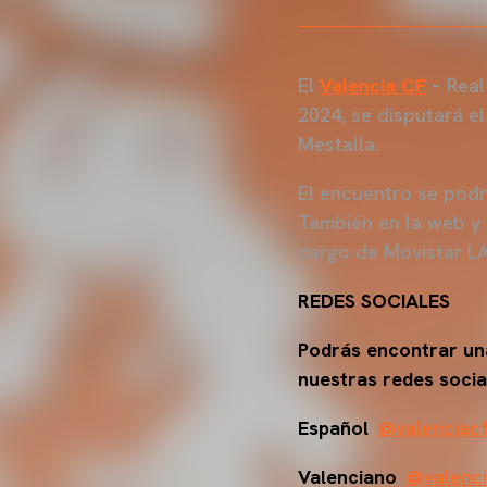
El
Valencia CF
– Real
2024, se disputará e
Mestalla.
El encuentro se pod
También en la web y l
cargo de Movistar L
REDES SOCIALES
Podrás encontrar una
nuestras redes social
Español
:
@valenciac
Valenciano
:
@valenci