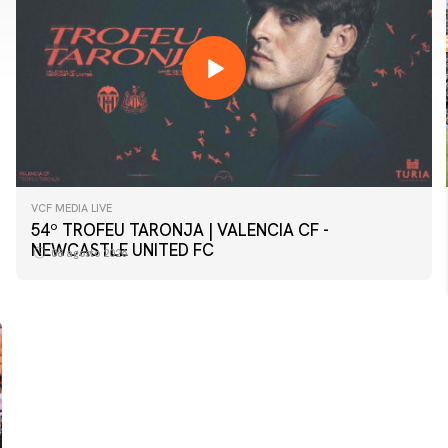
VCF MEDIA LIVE
54º TROFEU TARONJA | VALENCIA CF -
PRIMER EQUIPO
NEWCASTLE UNITED FC
08 agosto 2026
Las fotos del Valencia CF-Newcastle United FC
08 agosto 2026