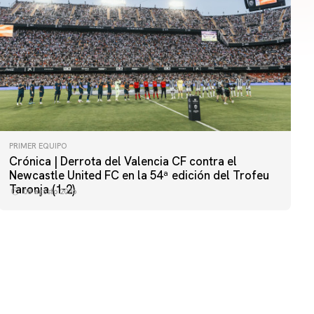
PRIMER EQUIPO
Crónica | Derrota del Valencia CF contra el
PRIMER EQUIPO
Newcastle United FC en la 54ª edición del Trofeu
MESTALLA 📍
Taronja (1-2)
08 agosto 2026
08 agosto 2026