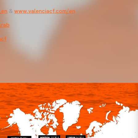
_en
&
www.valenciacf.com/en
Arab
acf