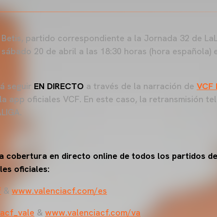
 Betis, partido correspondiente a la Jornada 32 de La
l sábado 20 de abril a las 18:30 horas (hora española)
rá seguir
EN DIRECTO
a través de la narración de
VCF 
a app oficiales VCF. En este caso, la retransmisión tel
ALIGA.
 cobertura en directo online de todos los partidos de
es oficiales:
f
&
www.valenciacf.com/es
acf_vale
&
www.valenciacf.com/va