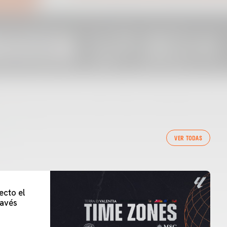
VER TODAS
ecto el
lavés