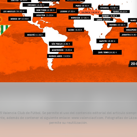
 Valencia Club de Fútbol. Se permite el uso del contenido editorial del artículo siem
ente, además de contener el siguiente enlace: www.valenciacf.com. Fotografías de Lázar
permite su reutilización.