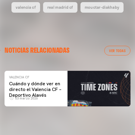
valencia cf
real madrid cf
mouctar-diakhaby
VALENCIA CF
NOTICIAS RELACIONADAS
ENTRENAMIENTO DEL VALENCIA CF 04/03/26
VER TODAS
04 marzo 2026
VALENCIA CF
Cuándo y dónde ver en
directo el Valencia CF –
Deportivo Alavés
03 marzo 2026