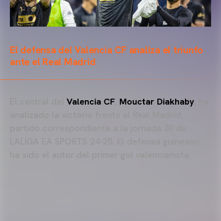
El defensa del Valencia CF analiza el triunfo
ante el Real Madrid
El central del
Valencia CF
,
Mouctar Diakhaby
, ha
analizado la victoria frente al Real Madrid,
partido correspondiente a la jornada 30 de
LALIGA EA SPORTS 24-25. El defensa guineano
ha sido el autor del primer gol valencianista.