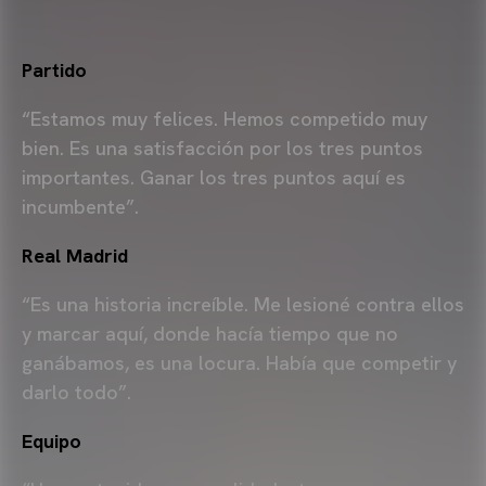
Partido
“Estamos muy felices. Hemos competido muy
bien. Es una satisfacción por los tres puntos
importantes. Ganar los tres puntos aquí es
incumbente”.
Real Madrid
“Es una historia increíble. Me lesioné contra ellos
y marcar aquí, donde hacía tiempo que no
ganábamos, es una locura. Había que competir y
darlo todo”.
Equipo