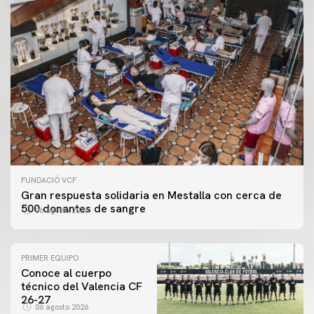
FUNDACIÓ VCF
Gran respuesta solidaria en Mestalla con cerca de
500 donantes de sangre
06 agosto 2026
PRIMER EQUIPO
Conoce al cuerpo
técnico del Valencia CF
26-27
06 agosto 2026