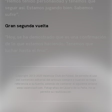
“Hemos tenido personalidad y tenemos que
seguir así. Estamos jugando bien. Sabemos
sufrir”.
Gran segunda vuelta
“Hoy, se ha demostrado que es una confirmación
de lo que estamos haciendo. Tenemos que
luchar hasta el final”.
Copyright 2013-2025 Valencia Club de Fútbol. Se permite el uso
del contenido editorial del artículo siempre y cuando se haga
referencia a su fuente, además de contener el siguiente enlace:
www.valenciacf.com. Fotografías de Lázaro de la Peña, no se
permite su reutilización.