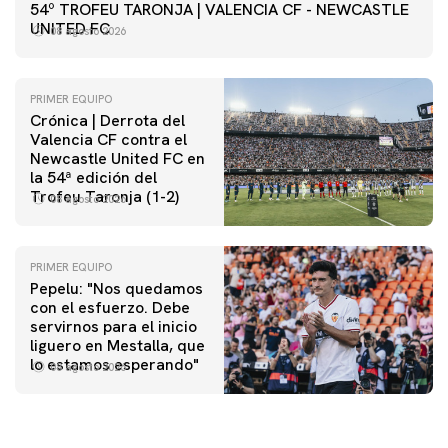
54º TROFEU TARONJA | VALENCIA CF - NEWCASTLE
UNITED FC
08 agosto 2026
PRIMER EQUIPO
Crónica | Derrota del
Valencia CF contra el
Newcastle United FC en
la 54ª edición del
Trofeu Taronja (1-2)
08 agosto 2026
PRIMER EQUIPO
Pepelu: "Nos quedamos
con el esfuerzo. Debe
servirnos para el inicio
PRIMER EQUIPO
liguero en Mestalla, que
Las fotos del Valencia CF-Newcastle United FC
lo estamos esperando"
08 agosto 2026
08 agosto 2026