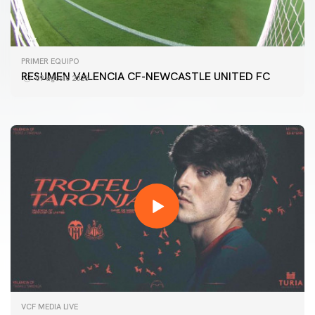
PRIMER EQUIPO
GALERÍA | VALENCIA CF - NEWCASTLE UNITED FC
PRIMER EQUIPO
54ª EDICIÓN TROFEU TARONJA
RESUMEN VALENCIA CF-NEWCASTLE UNITED FC
09 agosto 2026
08 agosto 2026
VCF MEDIA LIVE