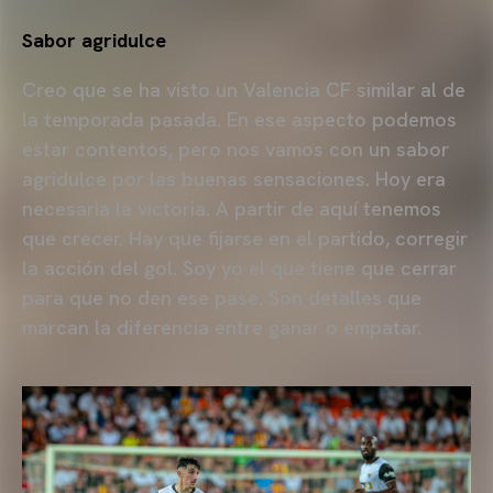
Sabor agridulce
Creo que se ha visto un Valencia CF similar al de
la temporada pasada. En ese aspecto podemos
estar contentos, pero nos vamos con un sabor
agridulce por las buenas sensaciones. Hoy era
necesaria la victoria. A partir de aquí tenemos
que crecer. Hay que fijarse en el partido, corregir
la acción del gol. Soy yo el que tiene que cerrar
para que no den ese pase. Son detalles que
marcan la diferencia entre ganar o empatar.