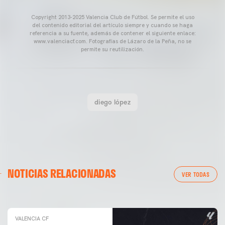
Copyright 2013-2025 Valencia Club de Fútbol. Se permite el uso
del contenido editorial del artículo siempre y cuando se haga
referencia a su fuente, además de contener el siguiente enlace:
www.valenciacf.com. Fotografías de Lázaro de la Peña, no se
permite su reutilización.
diego lópez
VALENCIA CF
NOTICIAS RELACIONADAS
ENTRENAMIENTO DEL VALENCIA CF 04/03/26
VER TODAS
04 marzo 2026
VALENCIA CF