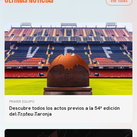
ÚLTIMAS NOTICIAS
VER TODAS
06 agosto 2026
PRIMER EQUIPO
Descubre todos los actos previos a la 54ª edición
del Trofeu Taronja
06 agosto 2026