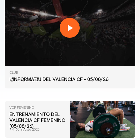
PRIMER EQUIPO
ENTRENAMIENTO MATINAL DEL VALENCIA CF
CLUB
5/8/2026
L'INFORMATIU DEL VALENCIA CF - 05/08/26
05 agosto 2026
05 agosto 2026
VCF FEMENINO
ENTRENAMIENTO DEL
VALENCIA CF FEMENINO
(05/08/26)
05 agosto 2026