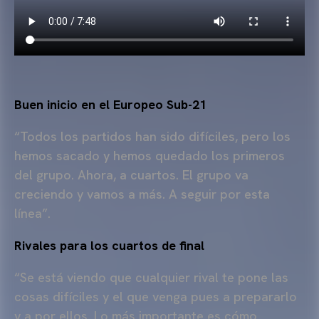
Buen inicio en el Europeo Sub-21
“Todos los partidos han sido difíciles, pero los
hemos sacado y hemos quedado los primeros
del grupo. Ahora, a cuartos. El grupo va
creciendo y vamos a más. A seguir por esta
línea”.
Rivales para los cuartos de final
“Se está viendo que cualquier rival te pone las
cosas difíciles y el que venga pues a prepararlo
y a por ellos. Lo más importante es cómo