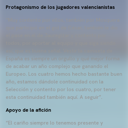
Protagonismo de los jugadores valencianistas
“Muy contento por ellos, también por Mosquera
que participó en el gol de César, también le dio
el pase en el de Jauregizar y contento por
todos, por aportar al equipo y que siga siendo
así, que es buena señal. Vestir la camiseta de
España es siempre un orgullo y qué mejor forma
de acabar un año complejo que ganando el
Europeo. Los cuatro hemos hecho bastante buen
año, estamos dándole continuidad con la
Selección y contento por los cuatro, por tener
esta continuidad también aquí. A seguir”.
Apoyo de la afición
“El cariño siempre lo tenemos presente y