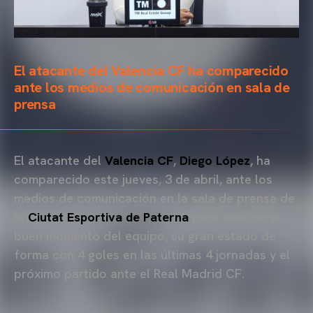
El atacante del Valencia CF ha comparecido
ante los medios de comunicación en sala de
prensa
El atacante del
Valencia CF
,
Diego López
, ha
comparecido este jueves, 3 de abril, ante los
medios de comunicación en la sala de prensa de
la
Ciutat Esportiva de Paterna
para analizar el
buen momento del equipo, su gran estado de
forma con 4 goles en las últimas 4 jornadas y el
próximo partido ante el Real Madrid CF.