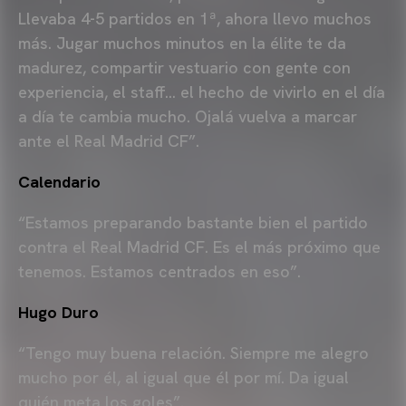
Llevaba 4-5 partidos en 1ª, ahora llevo muchos
más. Jugar muchos minutos en la élite te da
madurez, compartir vestuario con gente con
experiencia, el staff… el hecho de vivirlo en el día
a día te cambia mucho. Ojalá vuelva a marcar
ante el Real Madrid CF”.
Calendario
“Estamos preparando bastante bien el partido
contra el Real Madrid CF. Es el más próximo que
tenemos. Estamos centrados en eso”.
Hugo Duro
“Tengo muy buena relación. Siempre me alegro
mucho por él, al igual que él por mí. Da igual
quién meta los goles”.