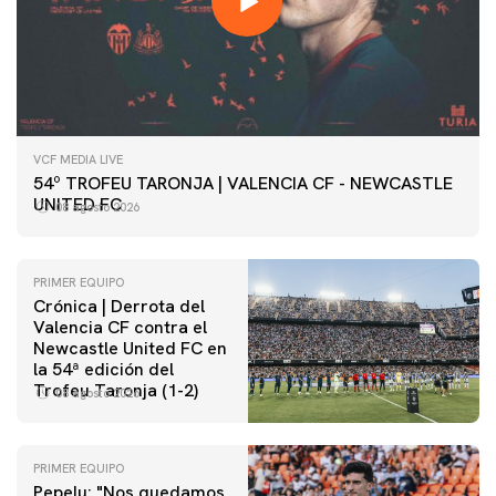
VCF MEDIA LIVE
54º TROFEU TARONJA | VALENCIA CF - NEWCASTLE
UNITED FC
08 agosto 2026
PRIMER EQUIPO
Crónica | Derrota del
Valencia CF contra el
Newcastle United FC en
la 54ª edición del
Trofeu Taronja (1-2)
08 agosto 2026
PRIMER EQUIPO
Pepelu: "Nos quedamos