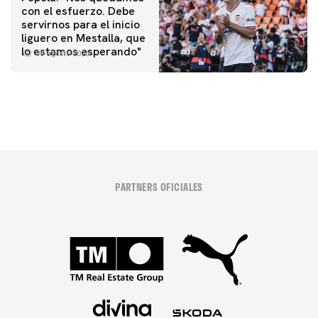
con el esfuerzo. Debe
servirnos para el inicio
PRIMER EQUIPO
liguero en Mestalla, que
Las fotos del Valencia CF-Newcastle United FC
lo estamos esperando"
08 agosto 2026
08 agosto 2026
PARTNERS OFICIALES