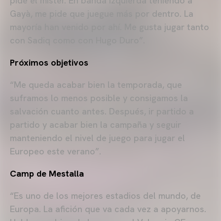
pide el míster. En banda izquierda teniendo a
Gayà, me pide que juegue más por dentro. La
mayoría han venido por ahí. Me gusta jugar tanto
con Sadiq como con Hugo Duro”.
Próximos objetivos
“Me queda acabar bien la temporada, que
suframos lo menos posible y consigamos la
salvación cuanto antes. Después, ir partido a
partido y acabar bien la campaña y seguir
manteniendo el nivel de juego para jugar el
Europeo este verano”.
Camp de Mestalla
“Es uno de los mejores estadios del mundo, de
Europa. La afición que va cada vez a apoyarnos.