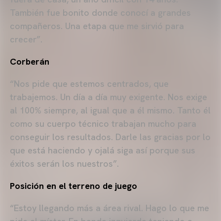
También fue bonito donde conocí a grandes
compañeros. Una etapa que me sirvió para
crecer”.
Corberán
“Nos pide que estemos centrados, que
trabajemos. Un día a día muy exigente. Nos exige
al 100% siempre, al igual que a él mismo. Tanto él
como su cuerpo técnico trabajan mucho para
conseguir los resultados. Darle las gracias por lo
que está haciendo y ojalá siga así porque sus
éxitos serán los nuestros”.
Posición en el terreno de juego
“Estoy llegando más a área rival. Hago lo que me