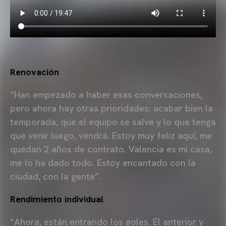
Renovación
“Han empezado a haber esas conversaciones,
pero ahora hay otras prioridades: acabar bien la
temporada, que el equipo se salve y lo que tenga
que venir luego, vendrá. Estoy muy feliz aquí, me
quedan 2 años de contrato. Valencia es mi casa,
me lo ha dado todo. Estoy encantado con la
ciudad, con la gente”.
Rendimiento individual
“Ahora, están entrando los goles. El anterior y