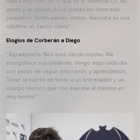
Habla muy bien de lo que es el Valencia CF, su
gente y la ciudad. A los rivales les hace más
pequeños. Están siendo vitales. Mestalla es una
caldera, un factor clave”.
Elogios de Corberán a Diego
“Agradecerle. Nos está dando mucho. Me
enorgullece sus palabras. Vengo aquí cada día
con ganas de seguir mejorando y aprendiendo.
Tener la suerte de tener a un entrenador y un
cuerpo técnico que nos exprime al máximo es
muy bonito”.