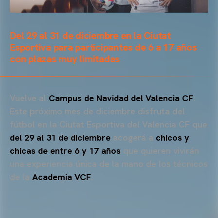
Del 29 al 31 de diciembre en la Ciutat
Esportiva para participantes de 6 a 17 años
con plazas muy limitadas
Vuelve al
Campus de Navidad del Valencia CF
.
Este próximo mes de diciembre disfruta del
fútbol en la Ciutat Esportiva del Valencia CF que
del 29 al 31 de diciembre
acogerá a
chicos y
chicas de entre 6 y 17 años
que quieren vivirán
una experiencia única de la mano de los técnicos
de la
Academia VCF
.