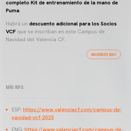
completo Kit de entrenamiento de la mano de
Puma
.
Habrá un
descuento adicional para los Socios
VCF
que se inscriban en este Campus de
Navidad del Valencia CF.
INSCRÍBETE AQUÍ
MÁS INFO:
ESP:
https://www.valenciacf.com/campus-de-
navidad-vcf-2025
ENG:
https://www.valenciacf.com/campus-de-