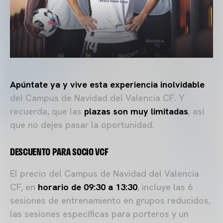
Apúntate ya y vive esta experiencia inolvidable
del Campus de Navidad del Valencia CF. Y
recuerda, que las
plazas son muy limitadas
, así
que no dejes pasar la oportunidad.
DESCUENTO PARA SOCIO VCF
El precio del Campus de Navidad del Valencia
CF, en
horario de 09:30 a 13:30
, incluye las 6
sesiones de entrenamiento en grupos reducidos,
las sesiones específicas para porteros y un