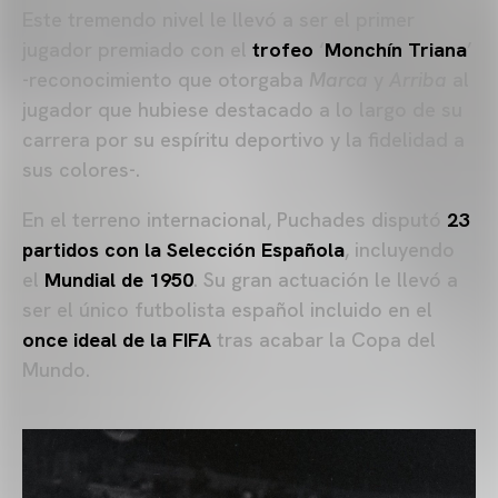
Este tremendo nivel le llevó a ser el primer
jugador premiado con el
trofeo
‘
Monchín Triana
’
-reconocimiento que otorgaba
Marca
y
Arriba
al
jugador que hubiese destacado a lo largo de su
carrera por su espíritu deportivo y la fidelidad a
sus colores-.
En el terreno internacional, Puchades disputó
23
partidos con la Selección Española
, incluyendo
el
Mundial de 1950
. Su gran actuación le llevó a
ser el único futbolista español incluido en el
once ideal de la FIFA
tras acabar la Copa del
Mundo.