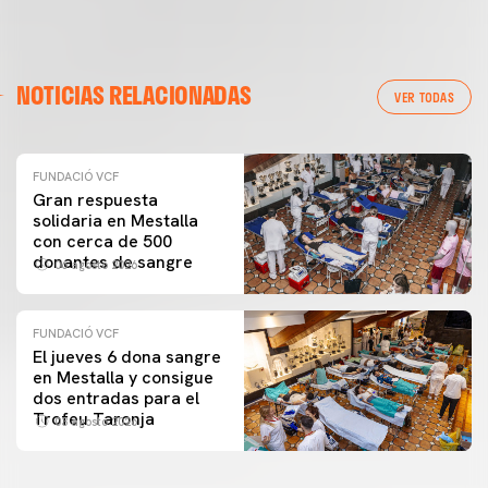
NOTICIAS RELACIONADAS
VER TODAS
FUNDACIÓ VCF
Gran respuesta
solidaria en Mestalla
con cerca de 500
donantes de sangre
06 agosto 2026
FUNDACIÓ VCF
El jueves 6 dona sangre
en Mestalla y consigue
dos entradas para el
Trofeu Taronja
03 agosto 2026