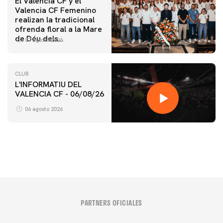
El Valencia CF y el
Valencia CF Femenino
realizan la tradicional
ofrenda floral a la Mare
de Déu dels
07 agosto 2026
Desamparats
CLUB
L'INFORMATIU DEL
VALENCIA CF - 06/08/26
PRIMER EQUIPO
ENTRENAMIENTO DEL VALENCIA CF 6/8/2026
06 agosto 2026
06 agosto 2026
PARTNERS OFICIALES