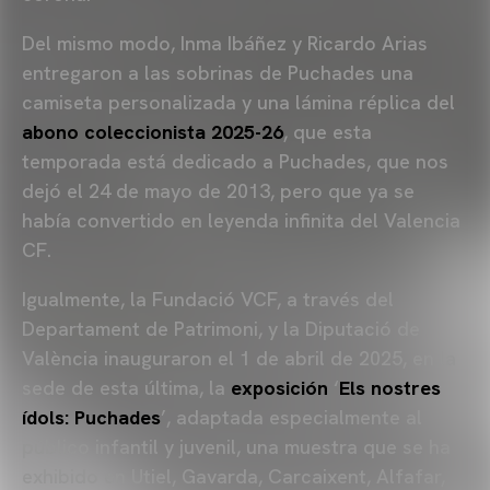
Del mismo modo, Inma Ibáñez y Ricardo Arias
entregaron a las sobrinas de Puchades una
camiseta personalizada y una lámina réplica del
abono coleccionista 2025-26
, que esta
temporada está dedicado a Puchades, que nos
dejó el 24 de mayo de 2013, pero que ya se
había convertido en leyenda infinita del Valencia
CF.
Igualmente, la Fundació VCF, a través del
Departament de Patrimoni, y la Diputació de
València inauguraron el 1 de abril de 2025, en la
sede de esta última, la
exposición
‘
Els nostres
ídols: Puchades
’, adaptada especialmente al
público infantil y juvenil, una muestra que se ha
exhibido en Utiel, Gavarda, Carcaixent, Alfafar,