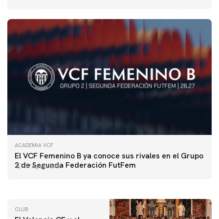
ACADEMIA VCF
PRIMER EQUIPO
El VCF Femenino B ya conoce sus rivales en el Grupo
ENTRENAMIENTO DEL VALENCIA CF 7/8/2026
2 de Segunda Federación FutFem
07 agosto 2026
07 agosto 2026
CLUB