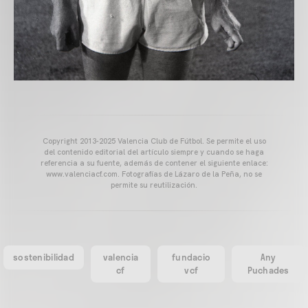
Copyright 2013-2025 Valencia Club de Fútbol. Se permite el uso
del contenido editorial del artículo siempre y cuando se haga
referencia a su fuente, además de contener el siguiente enlace:
www.valenciacf.com. Fotografías de Lázaro de la Peña, no se
permite su reutilización.
sostenibilidad
valencia
fundacio
Any
cf
vcf
Puchades