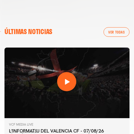
ÚLTIMAS NOTICIAS
VER TODAS
VCF MEDIA LIVE
L'INFORMATIU DEL VALENCIA CF - 07/08/26
07 agosto 2026