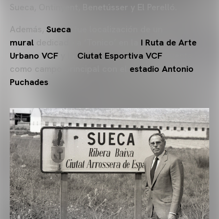
Sueca, Ontinyent, Benetússer y El Perelló.
Además,
Sueca
fue localización de un
mural
dedicado a ‘Tonico’ en la
I Ruta de Arte
Urbano VCF
y la
Ciutat Esportiva VCF
cuenta
como campo principal con el
estadio Antonio
Puchades
.