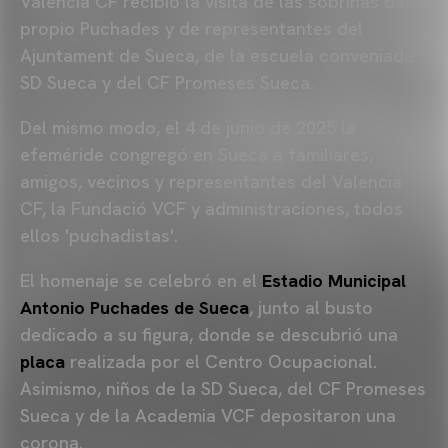
Valencia CF recibió la visita de las sobrinas del
propio Puchades y de representantes del
Ajuntament de Sueca, de la escuela conveniada
SD Sueca y del CF Promeses Sueca.
Del mismo modo, el 4 de junio de 2025 la
efeméride congregó en Sueca a familiares,
amigos, vecinos y representantes del Valencia
CF, la Fundació VCF y administraciones, todos
ellos 'puchadistas'.
El homenaje se celebró en el
Estadio Municipal
Antonio Puchades de Sueca
, junto al busto
dedicado a su figura, donde se descubrió una
placa
realizada por el Centro Ocupacional.
Asimismo, niños de la SD Sueca, del CF Promeses
Sueca y de la Academia VCF depositaron una
corona.