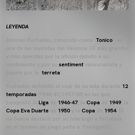
LEYENDA
Antonio Puchades, conocido como ‘
Tonico
’, es
una de las leyendas del Valencia CF más grandes
y más queridas por la afición debido a su
rendimiento y por su
sentiment
valencianista y
pasión por la ‘
terreta
’.
Puchades defendió el club de su vida durante
12
temporadas
(1946-47/1957-58) en las que
conquistó la
Liga
de
1946-47
, la
Copa
de
1949
, la
Copa Eva Duarte
de
1950
y la
Copa
de
1954
. El
de Sueca destacó por su liderazgo y fortaleza
en el terreno de juego junto a ‘Pasieguito’.