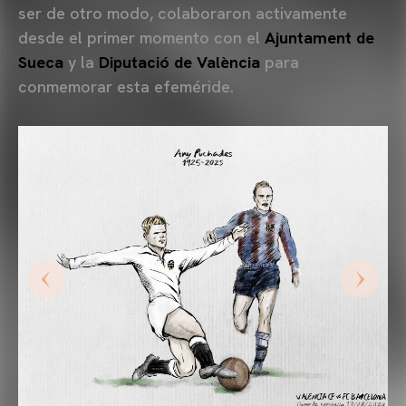
ser de otro modo, colaboraron activamente
desde el primer momento con el
Ajuntament de
Sueca
y la
Diputació de València
para
conmemorar esta efeméride.