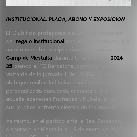
INSTITUCIONAL, PLACA, ABONO Y EXPOSICIÓN
El Club hizo protagonista a Antonio Puchades
del
regalo institucional
con el que se obsequió a
cada uno de los equipos rivales que visitaron el
Camp de Mestalla
durante la temporada
2024-
25
, siendo el FC Barcelona, como conjunto
visitante de la jornada 1 de LALIGA, el primer
club que recibió la lámina conmemorativa,
personalizada para cada encuentro. Así, en
aquella aparecían Puchades y Kubala, en uno de
sus muchos enfrentamientos de los años 50.
Asimismo, en el partido ante la Real Sociedad,
disputado en Mestalla el 19 de enero de 2025, el