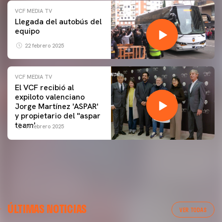
VCF MEDIA TV
Llegada del autobús del
equipo
22 febrero 2025
VCF MEDIA TV
El VCF recibió al
expiloto valenciano
Jorge Martínez 'ASPAR'
y propietario del ''aspar
team'
09 febrero 2025
ÚLTIMAS NOTICIAS
VER TODAS