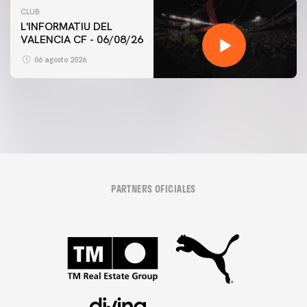
CLUB
L'INFORMATIU DEL
VALENCIA CF - 06/08/26
PRIMER EQUIPO
ENTRENAMIENTO DEL VALENCIA CF 6/8/2026
06 agosto 2026
06 agosto 2026
PARTNERS OFICIALES