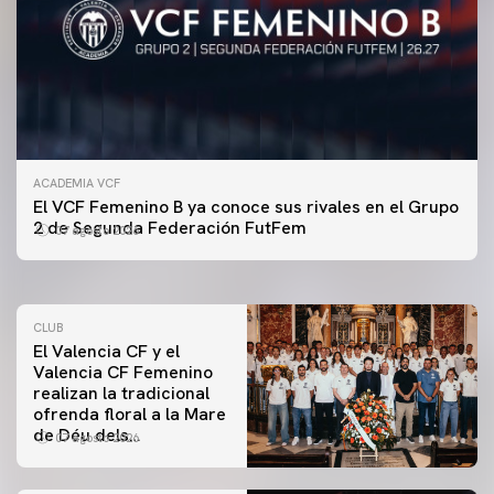
ACADEMIA VCF
PRIMER EQUIPO
El VCF Femenino B ya conoce sus rivales en el Grupo
ENTRENAMIENTO DEL VALENCIA CF 7/8/2026
2 de Segunda Federación FutFem
07 agosto 2026
07 agosto 2026
CLUB
El Valencia CF y el
Valencia CF Femenino
realizan la tradicional
ofrenda floral a la Mare
de Déu dels
07 agosto 2026
Desamparats