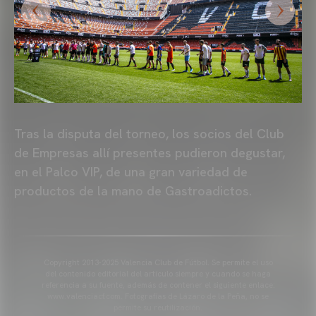
Tras la disputa del torneo, los socios del Club
de Empresas allí presentes pudieron degustar,
en el Palco VIP, de una gran variedad de
productos de la mano de Gastroadictos.
Copyright 2013-2025 Valencia Club de Fútbol. Se permite el uso
del contenido editorial del artículo siempre y cuando se haga
referencia a su fuente, además de contener el siguiente enlace:
www.valenciacf.com. Fotografías de Lázaro de la Peña, no se
permite su reutilización.