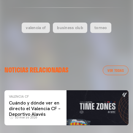
valencia cf
business club
torneo
VALENCIA CF
NOTICIAS RELACIONADAS
ENTRENAMIENTO DEL VALENCIA CF 04/03/26
VER TODAS
04 marzo 2026
VALENCIA CF
Cuándo y dónde ver en
directo el Valencia CF –
Deportivo Alavés
03 marzo 2026