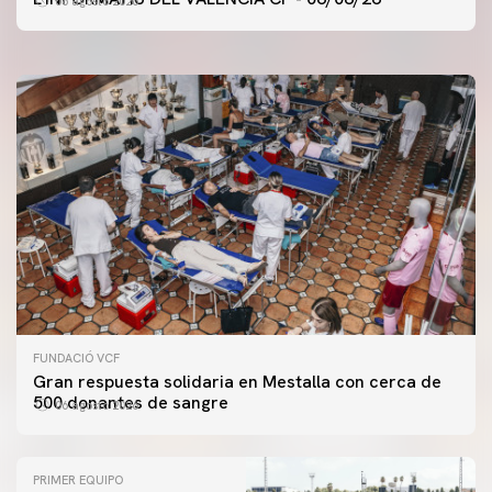
06 agosto 2026
06 agosto 2026
FUNDACIÓ VCF
Gran respuesta solidaria en Mestalla con cerca de
500 donantes de sangre
06 agosto 2026
PRIMER EQUIPO