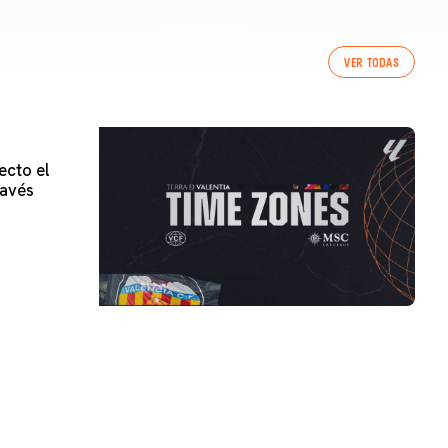
VER TODAS
ecto el
lavés