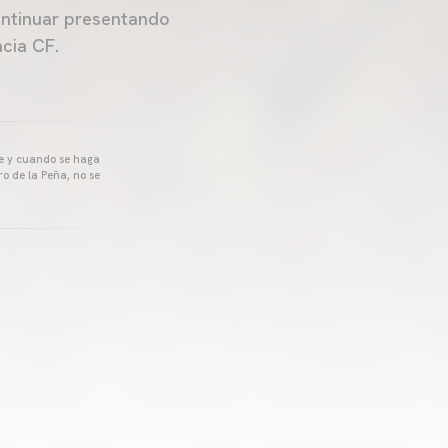
continuar presentando
cia CF.
pre y cuando se haga
o de la Peña, no se