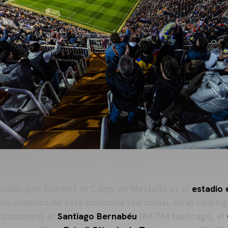
lizado por
Tonybet
, el Camp de Mestalla es el
estadio
os usuarios de esta conocida red social. En el ránki
icaciones), el
Santiago Bernabéu
(84.744 hashtags), el