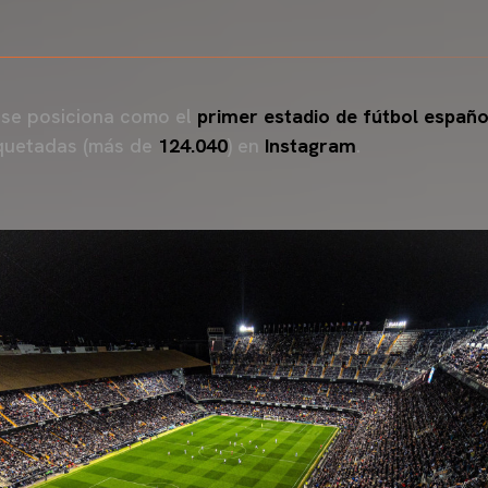
se posiciona como el
primer estadio de fútbol españo
iquetadas (más de
124.040
) en
Instagram
.