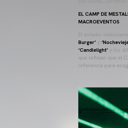
por último, cerrando 
EL CAMP DE MESTAL
MACROEVENTOS
El estadio valencia
Burger’
y
‘Nocheviej
‘Candlelight’
y los di
que reflejan que el 
referencia para acog