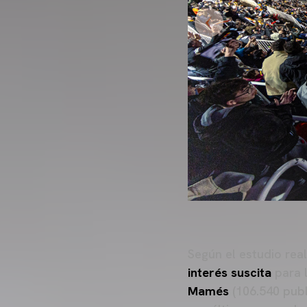
Según el estudio rea
interés suscita
para l
Mamés
(106.540 publ