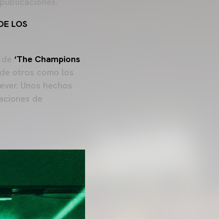
publicaciones.
DE LOS
l de
‘The Champions
de otros como los
ever. Unos hechos
zaciones de