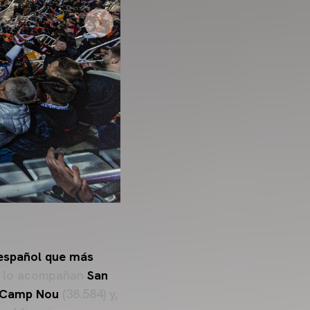
 español que más
ng lo acompañan
San
Camp Nou
(38.584) y,