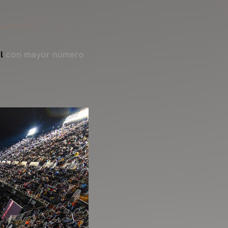
l
con mayor número