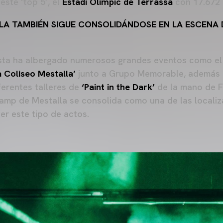
este ‘top 5’, el
Estadi Olímpic de Terrassa
con 17.672 
LA TAMBIÉN SIGUE CONSOLIDÁNDOSE EN LA ESCENA 
nista ha albergado numerosos grandes eventos como e
a Coliseo Mestalla’
junto a Grupo Memorable, además 
ferentes talleres de
‘Paint in the Dark’
de la mano de F
Camp de Mestalla se consolida como una de las locali
er este tipo de actos.