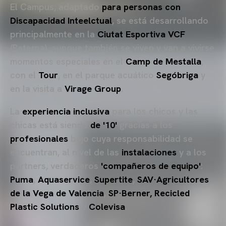
El Campus, adaptado
para personas con
Discapacidad Inteelctual
, se está desarrollando
principalmente en la
Ciutat Esportiva VCF
(Paterna), aunque también se viven y van a vivirse
momentos especiales en el
Camp de Mestalla
,
con el
Tour
, en el parque acuático
Segóbriga
y
en la visita a
Virage Group
.
La
experiencia inclusiva
para los chicos y las
chicas está siendo
de '10'
gracias a los
profesionales
bajo cuya responsabilidad se
encuentran, al nivel de las
instalaciones
y a los
partners, verdaderos
'compañeros de equipo'
:
Puma
,
Aquaservice
,
Supertite
,
SAV·Agricultores
de la Vega de Valencia
,
SP·Berner, Recicled
Plastic Solutions
y
Colevisa
.