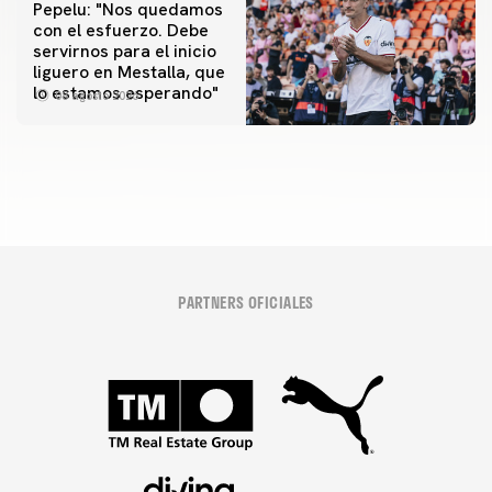
Pepelu: "Nos quedamos
con el esfuerzo. Debe
servirnos para el inicio
PRIMER EQUIPO
liguero en Mestalla, que
Las fotos del Valencia CF-Newcastle United FC
lo estamos esperando"
08 agosto 2026
08 agosto 2026
PARTNERS OFICIALES