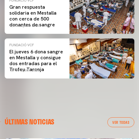
FUNDACIÓ VCF
Gran respuesta
solidaria en Mestalla
con cerca de 500
donantes de sangre
06 agosto 2026
FUNDACIÓ VCF
El jueves 6 dona sangre
en Mestalla y consigue
dos entradas para el
Trofeu Taronja
03 agosto 2026
ÚLTIMAS NOTICIAS
VER TODAS