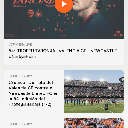
VCF MEDIA LIVE
54º TROFEU TARONJA | VALENCIA CF - NEWCASTLE
UNITED FC
08 agosto 2026
PRIMER EQUIPO
Crónica | Derrota del
Valencia CF contra el
Newcastle United FC en
la 54ª edición del
Trofeu Taronja (1-2)
08 agosto 2026
PRIMER EQUIPO