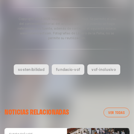
Copyright 2013-2025 Valencia Club de Fútbol. Se permite el uso
del contenido editorial del artículo siempre y cuando se haga
referencia a su fuente, además de contener el siguiente enlace:
www.valenciacf.com. Fotografías de Lázaro de la Peña, no se
permite su reutilización.
sostenibilidad
fundacio-vcf
vcf-inclusivo
NOTICIAS RELACIONADAS
VER TODAS