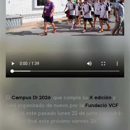
El
Campus DI 2026
, que cumple su
X edición
y
está organizado de nuevo por la
Fundació VCF
,
arrancó este pasado lunes 22 de junio y pondrá
el punto final este próximo viernes 26.