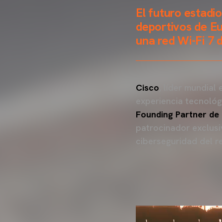
El futuro estadi
deportivos de Eu
una red Wi-Fi 7 
Cisco
, líder mundial
experiencia tecnológ
Founding Partner de 
patrocinador exclusiv
ciberseguridad del r