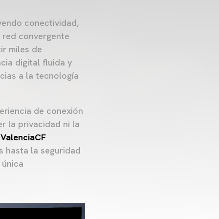
uyendo conectividad,
a red convergente
ir miles de
a digital fluida y
cias a la tecnología
periencia de conexión
 la privacidad ni la
l
ValenciaCF
s hasta la seguridad
 única