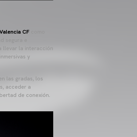
Valencia CF
como
ad segura e
llevar la interacción
inmersivas y
en las gradas, los
s, acceder a
ibertad de conexión.