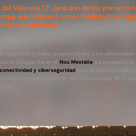
o del Valencia CF será uno de los primeros r
ropa que ofrecerá conectividad ultrarrápid
de alto rendimiento
 en seguridad y redes, proporcionará a los aficionados
ica de vanguardia en el
Nou Mestalla
. La compañía se
conectividad y ciberseguridad
para el nuevo estadio y
o de la infraestructura de red, la tecnología Wi-Fi y 
ecinto.