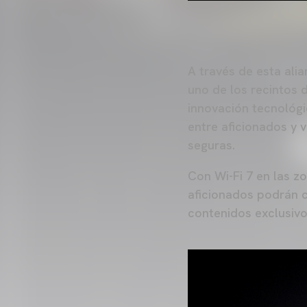
A través de esta alia
uno de los recintos 
innovación tecnológi
entre aficionados y v
seguras.
Con Wi-Fi 7 en las zo
aficionados podrán c
contenidos exclusivo