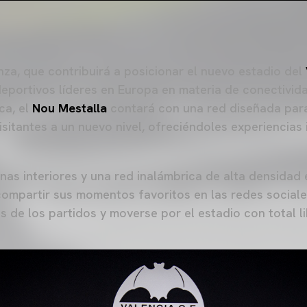
nza, que contribuirá a posicionar el nuevo estadio del
deportivos líderes en Europa en materia de conectivid
ca, el
Nou Mestalla
contará con una red diseñada para 
isitantes a un nuevo nivel, ofreciéndoles experiencias 
nas interiores y una red inalámbrica de alta densidad 
ompartir sus momentos favoritos en las redes sociale
s de los partidos y moverse por el estadio con total l