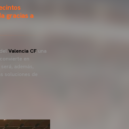
ecintos
a gracias a
 del
Valencia CF
una
 convierte en
 será, además,
las soluciones de