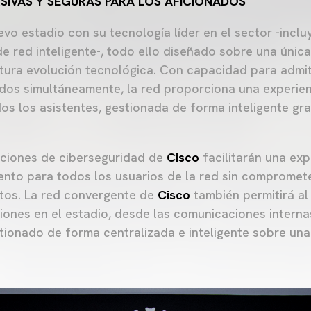
RSIVAS Y SEGURAS PARA LOS AFICIONADOS
vo estadio con su tecnología líder en el sector -incl
de red inteligente-, todo ello diseñado sobre una únic
tura evolución tecnológica. Con capacidad para admit
dos simultáneamente, la red proporciona una experienci
os los asistentes, gestionada de forma inteligente gra
luciones de ciberseguridad de
Cisco
facilitarán una ex
to para todos los usuarios de la red sin comprometer
tos.
La red convergente de
Cisco
también permitirá a
iones en el estadio, desde las comunicaciones interna
stionado de forma centralizada e inteligente sobre una