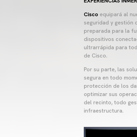
EXPERIENCIAS INME
Cisco
equipará al nue
seguridad y gestión 
preparada para la fu
dispositivos conecta
ultrarrápida para tod
de Cisco.
Por su parte, las so
segura en todo momen
protección de los da
optimizar sus operac
del recinto, todo ge
infraestructura.